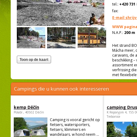
tel.:
+420 731 
fax:
E-mail shrij
WWW pagina
N.A.P.:
200 m
Het strand BO
Mácha meer, d
caravans, de a
beschikking – 
assortiment e
verfrissing di
met flexiebele
Campings die u kunnen ook interesseren
kemp Děčín
camping Dru
Polabí , 40502 Děčín
K Reporyjim 4, 155 0
Trebonice
Camping is vooral gericht op
fietsers, watersporters,
fietsers, klimmers en
wandelaars. w hond neem ...