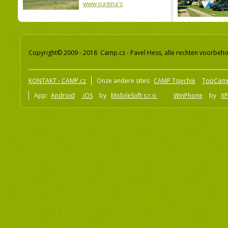
www pagina's
Copyright© 2009 - 2018 Camp.cz - Pavel Hess, alle rechten voorbeh
KONTAKT - CAMP.cz
Onze andere sites:
CAMP Tsjechië
TopCam
App:
Android
iOS
by
MobileSoft s.r.o
WinPhone
by
XP