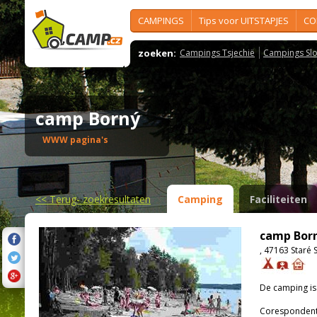
CAMPINGS
Tips voor UITSTAPJES
CO
zoeken:
Campings Tsjechië
Campings Slo
camp Borný
WWW pagina's
<<
Terug- zoekresultaten
Camping
Faciliteiten
camp Bor
, 47163 Staré 
De camping i
Corespondenti