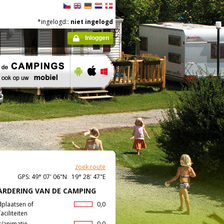
*ingelogd::
niet ingelogd
Inloggen
zoek route
GPS: 49° 07' 06"N 19° 28' 47"E
RDERING VAN DE CAMPING
dplaatsen of
0,0
aciliteiten
t/animatie
0,0