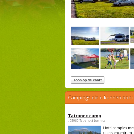
Campings die u kunnen ook 
Tatranec camp
, 05960 Tatranská Lomnica
Hotelcomplex me
dienstencentrum,