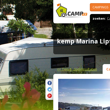
CAMPINGS
zoeken:
C
kemp Marina Li
<<
Terug- zoekresultaten
C