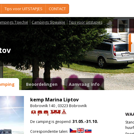
Tips voor UITSTAPJES
CONTACT
ampings Tsjechië
Campings Slowakije
Tips voor uitstapjes
ptov
amping
Beoordelingen
Aanvraag info
kemp Marina Liptov
Bobrovník 140 , 03223 Bobrovník
WAA
31.05.-31.10.
De camping is geopend:
Stan
huurf
Corespondentie talen:
Spor