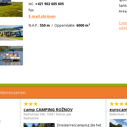
tel.:
+421 902 605 605
Sanit
fax:
Areaa
E-mail shrijven
Comm
2
N.A.P.:
550 m
/
Oppervlakte:
6000 m
schri
interesseren
camp CAMPING ROŽNOV
eurocam
Radhošťská 940, 75661 Rožnov pod
Štefánikova 
Radhoštěm
t
Driesterrencamping die het