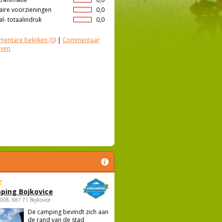
aire voorzieningen
0,0
l- totaalindruk
0,0
entare bekijken
(0)
|
Commentaar
jven
ping Bojkovice
1008, 687 71 Bojkovice
De camping bevindt zich aan
de rand van de stad