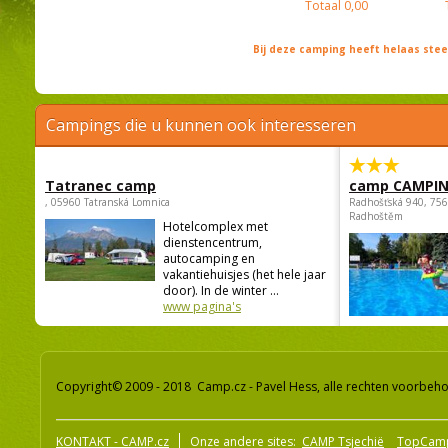
Totaal
0,00
Bij deze camping heeft helaas st
Campings die u kunnen ook interesseren
Tatranec camp
camp CAMPI
, 05960 Tatranská Lomnica
Radhošťská 940, 75
Radhoštěm
Hotelcomplex met
dienstencentrum,
autocamping en
vakantiehuisjes (het hele jaar
door). In de winter ...
www pagina's
Copyright© 2009 - 2018 Camp.cz - Pavel Hess, alle rechten voorbeh
KONTAKT - CAMP.cz
Onze andere sites:
CAMP Tsjechië
TopCam