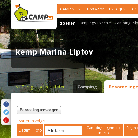
CAMPINGS
Tips voor UITSTAPJES
CO
zoeken:
Campings Tsjechië
Campings Slo
kemp Marina Liptov
<<
Terug- zoekresultaten
Camping
Beoordeling
Beordeling toevoegen
Sorteren volgens
Camping-algemene
Eigen 
Datum
Foto
indruk
ac