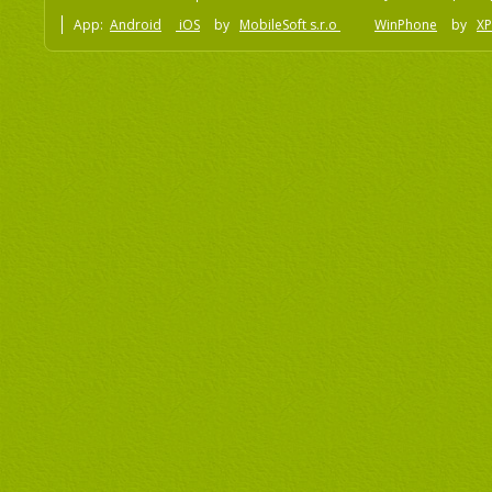
App:
Android
iOS
by
MobileSoft s.r.o
WinPhone
by
XP