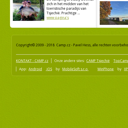
zich in het midden van het
toeristische paradijs van
Tsjechië. Prachtige ...
www pagina's
Copyright© 2009 - 2018 Camp.cz - Pavel Hess, alle rechten voorbeh
KONTAKT - CAMP.cz
Onze andere sites:
CAMP Tsjechië
TopCam
App:
Android
iOS
by
MobileSoft s.r.o
WinPhone
by
XP