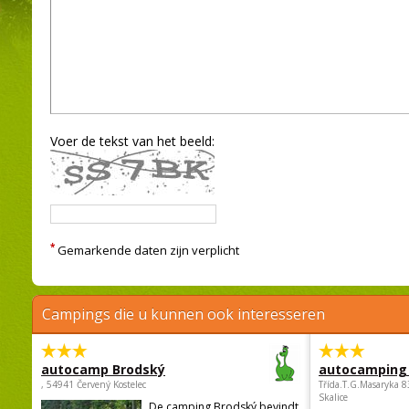
Voer de tekst van het beeld:
*
Gemarkende daten zijn verplicht
Campings die u kunnen ook interesseren
autocamp Brodský
autocamping
, 54941 Červený Kostelec
Třída.T.G.Masaryka 
Skalice
De camping Brodský bevindt