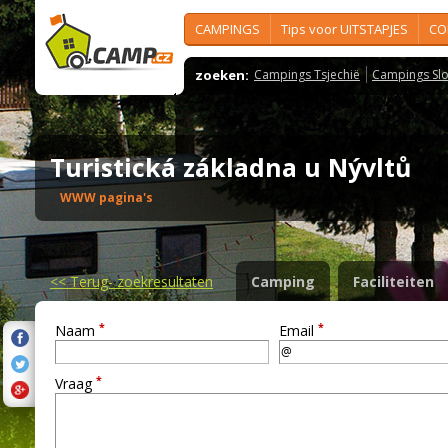
CAMPINGS
Tips voor UITSTAPJES
CO
zoeken:
Campings Tsjechië
Campings Slo
Turistická základna u Nývltů
WWW pagina's
<<
Terug- zoekresultaten
Camping
Faciliteiten
*
*
Naam
Email
*
Vraag