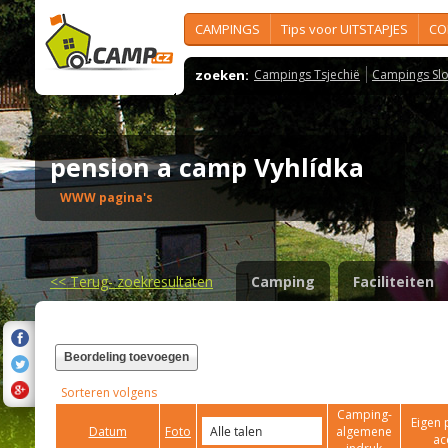
CAMPINGS
Tips voor UITSTAPJES
CO
zoeken:
Campings Tsjechië
Campings Slo
pension a camp Vyhlídka
WWW pagina's
<<
Terug- zoekresultaten
Camping
Faciliteiten
Beordeling toevoegen
Sorteren volgens
Camping-
Eigen 
Datum
Foto
algemene
ac