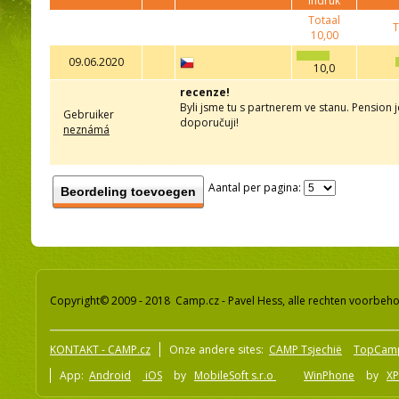
indruk
Totaal
T
10,00
09.06.2020
10,0
recenze!
Byli jsme tu s partnerem ve stanu. Pension j
Gebruiker
doporučuji!
neznámá
Aantal per pagina:
Beordeling toevoegen
Copyright© 2009 - 2018 Camp.cz - Pavel Hess, alle rechten voorbeh
KONTAKT - CAMP.cz
Onze andere sites:
CAMP Tsjechië
TopCam
App:
Android
iOS
by
MobileSoft s.r.o
WinPhone
by
XP