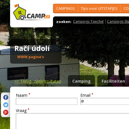
CAMPINGS
Tips voor UITSTAPJES
CO
zoeken:
Campings Tsjechië
Campings Slo
Račí údolí
WWW pagina's
<<
Terug- zoekresultaten
Camping
Faciliteiten
*
*
Naam
Email
*
Vraag