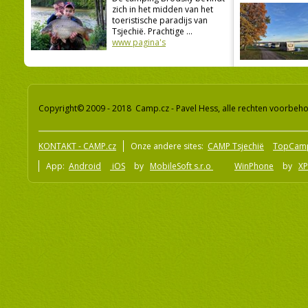
zich in het midden van het
toeristische paradijs van
Tsjechië. Prachtige ...
www pagina's
Copyright© 2009 - 2018 Camp.cz - Pavel Hess, alle rechten voorbeh
KONTAKT - CAMP.cz
Onze andere sites:
CAMP Tsjechië
TopCam
App:
Android
iOS
by
MobileSoft s.r.o
WinPhone
by
XP