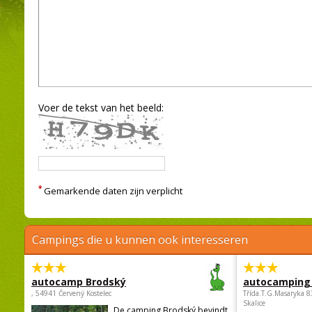
Voer de tekst van het beeld:
*
Gemarkende daten zijn verplicht
Campings die u kunnen ook interesseren
autocamp Brodský
autocamping
, 54941 Červený Kostelec
Třída.T.G.Masaryka 
Skalice
De camping Brodský bevindt