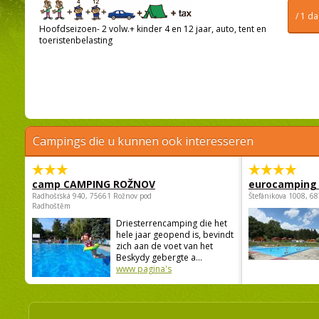
/ 1 d
Hoofdseizoen- 2 volw.+ kinder 4 en 12 jaar, auto, tent en
toeristenbelasting
Campings die u kunnen ook interesseren
camp CAMPING ROŽNOV
eurocamping 
Radhošťská 940, 75661 Rožnov pod
Štefánikova 1008, 68
Radhoštěm
Driesterrencamping die het
hele jaar geopend is, bevindt
zich aan de voet van het
Beskydy gebergte a...
www pagina's