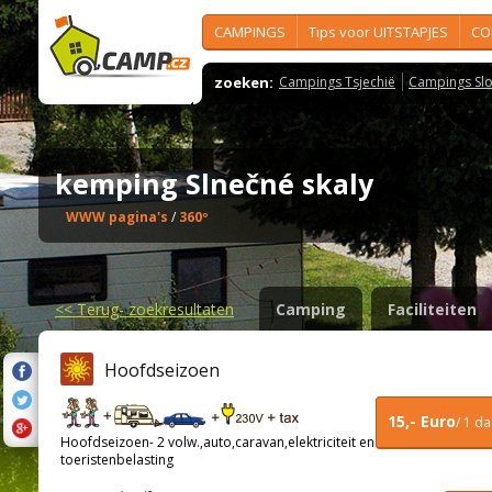
CAMPINGS
Tips voor UITSTAPJES
CO
zoeken:
Campings Tsjechië
Campings Slo
kemping Slnečné skaly
WWW pagina's
/
360º
<<
Terug- zoekresultaten
Camping
Faciliteiten
Hoofdseizoen
15,- Euro
/ 1 d
Hoofdseizoen- 2 volw.,auto,caravan,elektriciteit en
toeristenbelasting