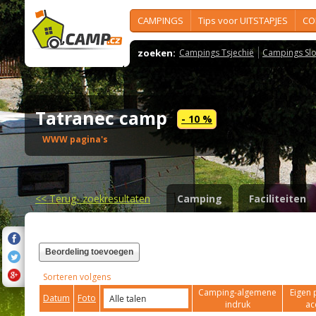
CAMPINGS
Tips voor UITSTAPJES
CO
zoeken:
Campings Tsjechië
Campings Slo
Tatranec camp
- 10 %
WWW pagina's
<<
Terug- zoekresultaten
Camping
Faciliteiten
Beordeling toevoegen
Sorteren volgens
Camping-algemene
Eigen 
Datum
Foto
indruk
ac