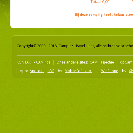
Totaal
0,00
Bij deze camping heeft helaas st
Copyright© 2009 - 2018 Camp.cz - Pavel Hess, alle rechten voorbeh
KONTAKT - CAMP.cz
Onze andere sites:
CAMP Tsjechië
TopCam
App:
Android
iOS
by
MobileSoft s.r.o
WinPhone
by
XP