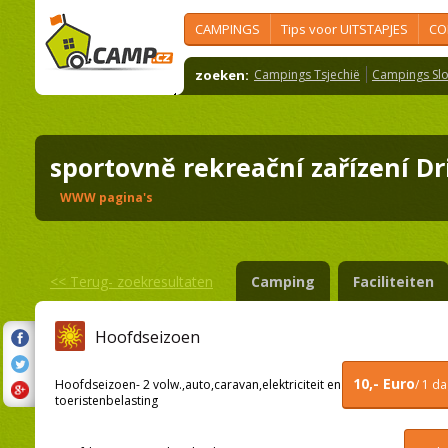
CAMPINGS
Tips voor UITSTAPJES
CO
zoeken:
Campings Tsjechië
Campings Slo
sportovně rekreační zařízení 
WWW pagina's
<<
Terug- zoekresultaten
Camping
Faciliteiten
Hoofdseizoen
10,- Euro
/ 1 d
Hoofdseizoen- 2 volw.,auto,caravan,elektriciteit en
toeristenbelasting