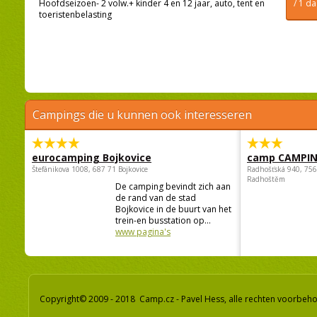
/ 1 d
Hoofdseizoen- 2 volw.+ kinder 4 en 12 jaar, auto, tent en
toeristenbelasting
Campings die u kunnen ook interesseren
eurocamping Bojkovice
camp CAMPI
Štefánikova 1008, 687 71 Bojkovice
Radhošťská 940, 75
Radhoštěm
De camping bevindt zich aan
de rand van de stad
Bojkovice in de buurt van het
trein-en busstation op...
www pagina's