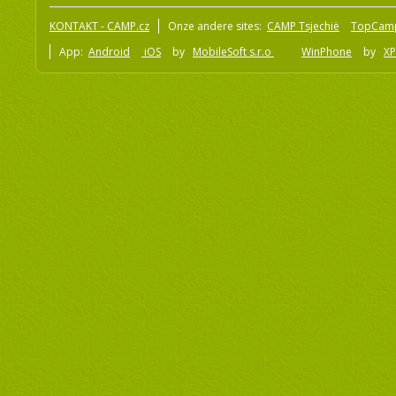
Copyright© 2009 - 2018 Camp.cz - Pavel Hess, alle rechten voorbeh
KONTAKT - CAMP.cz
Onze andere sites:
CAMP Tsjechië
TopCam
App:
Android
iOS
by
MobileSoft s.r.o
WinPhone
by
XP