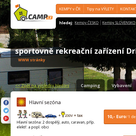
KEMPY v ČR
Tipy na VÝLETY
KONTAK
hledej:
Kempy ČESKO
Kempy SLOVENSKO
sportovně rekreační zařízení 
WWW stránky
<<
Zpět na výsledky hledání
Camping
Vybavení
Hlavní sezóna
10,- Euro
/ 1 d
Hlavní sezóna: 2 dospělý, auto, caravan, příp.
elektř. a popl. obci