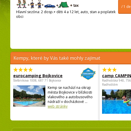
/ 1 d
Hlavní sezóna: 2 dosp.+ děti 4 a 12 let, auto, stan a poplatek
obci
Kempy, které by Vás také mohly zajímat
eurocamping Bojkovice
camp CAMPI
Štefánikova 1008, 687 71 Bojkovice
Radhošťská 940, 75
Radhoštěm
Kemp se nachází na okraji
města Bojkovice v blízkosti
vlakového a autobusového
nádraží v docházkové ...
web stránky