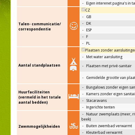
-
Eigen interenet pagina's in t
CZ
-
GB
-
DK
Talen- communicatie/
correspondentie
-
ESP
-
F
-
PL
Plaatsen zonder aansluitinge
-
Met water aansluiting
Aantal standplaatsen
-
Plaatsen met privé-sanitair
-
Gemidelde grootte van plaa
-
Bungalows zonder eigen sani
Huurfaciliteiten
-
Kamers zonder eigen sanitai
(vermeld in het totale
-
Stacaravans
aantal bedden)
-
Ingerichte tenten
-
Natuur zwemplaats (meer, riv
beek)
-
Buiten zwembad verwarmt
Zwemmogelijkheiden
-
Kleuterbad verwarmt