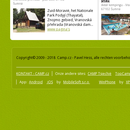
pláž
Šumná
Areál kempingu - Vra
67102 Šumná
Zuid-Moravië, het Nationale
Park Podyjí (Thayatal),
Znojmo gebied, Vranovská
přehrada (Vranovská dam...
www pagina's
Copyright© 2009 - 2018 Camp.cz - Pavel Hess, alle rechten voorbeh
KONTAKT - CAMP.cz
Onze andere sites:
CAMP Tsjechië
TopCam
App:
Android
iOS
by
MobileSoft s.r.o
WinPhone
by
XP