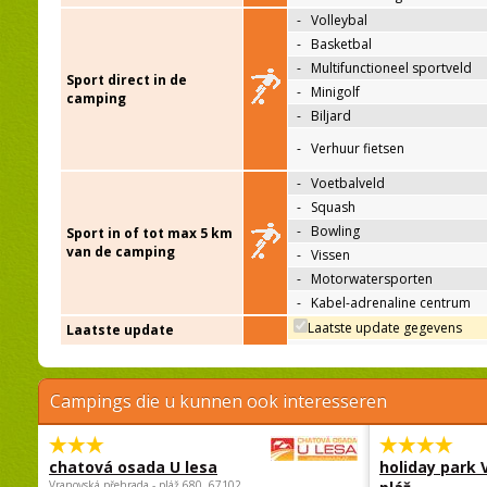
-
Volleybal
-
Basketbal
-
Multifunctioneel sportveld
Sport direct in de
-
Minigolf
camping
-
Biljard
-
Verhuur fietsen
-
Voetbalveld
-
Squash
-
Bowling
Sport in of tot max 5 km
van de camping
-
Vissen
-
Motorwatersporten
-
Kabel-adrenaline centrum
Laatste update gegevens
Laatste update
Campings die u kunnen ook interesseren
chatová osada U lesa
holiday park
Vranovská přehrada - pláž 680, 67102