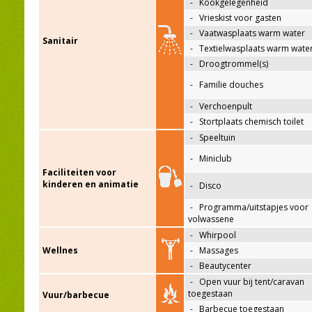
-
Kookgelegenheid
-
Vrieskist voor gasten
-
Vaatwasplaats warm water
Sanitair
-
Textielwasplaats warm wate
-
Droogtrommel(s)
-
Familie douches
-
Verchoenpult
-
Stortplaats chemisch toilet
-
Speeltuin
-
Miniclub
Faciliteiten voor
kinderen en animatie
-
Disco
-
Programma/uitstapjes voor
volwassene
-
Whirpool
Wellnes
-
Massages
-
Beautycenter
-
Open vuur bij tent/caravan
toegestaan
Vuur/barbecue
-
Barbecue toegestaan