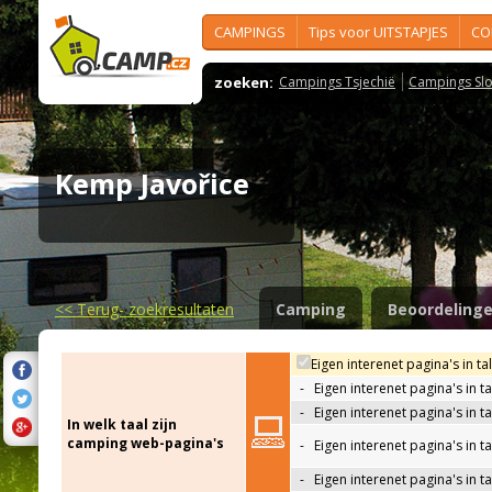
CAMPINGS
Tips voor UITSTAPJES
CO
zoeken:
Campings Tsjechië
Campings Slo
Kemp Javořice
<<
Terug- zoekresultaten
Camping
Beoordeling
Eigen interenet pagina's in ta
-
Eigen interenet pagina's in t
-
Eigen interenet pagina's in t
In welk taal zijn
camping web-pagina's
-
Eigen interenet pagina's in t
-
Eigen interenet pagina's in ta