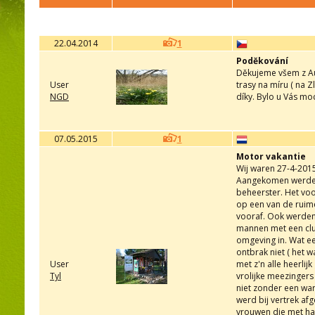
22.04.2014
1
Poděkování
Děkujeme všem z Au
User
trasy na míru ( na Z
NGD
díky. Bylo u Vás m
07.05.2015
1
Motor vakantie
Wij waren 27-4-201
Aangekomen werden 
beheerster. Het voo
op een van de ruime
vooraf. Ook werde
mannen met een club
omgeving in. Wat ee
ontbrak niet ( het 
User
met z'n alle heerli
Tyl
vrolijke meezingers
niet zonder een war
werd bij vertrek af
vrouwen die met har