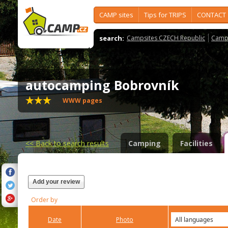
CAMP sites
Tips for TRIPS
CONTACT
search:
Campsites CZECH Republic
Camps
autocamping Bobrovník
WWW pages
<<
Back to search results
Camping
Facilities
Add your review
Order by
Date
Photo