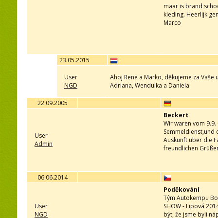
maar is brand schoo
kleding. Heerlijk g
Marco
23.05.2015
User
Ahoj Rene a Marko, děkujeme za Vaše 
NGD
Adriana, Wendulka a Daniela
22.09.2005
Beckert
Wir waren vom 9.9.
Semmeldienst,und d
User
Auskunft über die F
Admin
freundlichen Grüße
06.06.2014
Poděkování
Tým Autokempu Bobr
User
SHOW - Lipová 2014
NGD
být, že jsme byli n