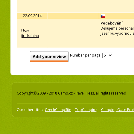
22.09.2014
Poděkování
Děkujeme personálu
User
jeseníku,výbornou s
jiridrabina
Number per page:
Add your review
Copyright© 2009 - 2018 Camp.cz - Pavel Hess, all rights reserved
Our other sites:
CzechCampSite
TopCamping
Camping Oase Pra