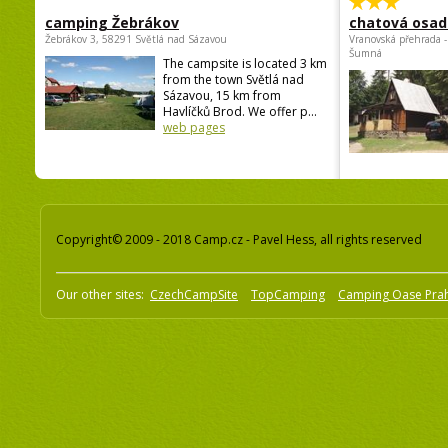
camping Žebrákov
chatová osad
Žebrákov 3, 58291 Světlá nad Sázavou
Vranovská přehrada -
Šumná
The campsite is located 3 km
from the town Světlá nad
Sázavou, 15 km from
Havlíčků Brod. We offer p...
web pages
Copyright© 2009 - 2018 Camp.cz - Pavel Hess, all rights reserved
Our other sites:
CzechCampSite
TopCamping
Camping Oase Pra