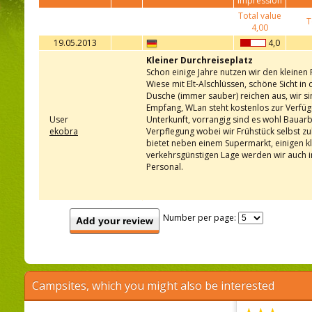
impression
Total value
T
4,00
19.05.2013
4,0
Kleiner Durchreiseplatz
Schon einige Jahre nutzen wir den kleinen
Wiese mit Elt-Alschlüssen, schöne Sicht in
Dusche (immer sauber) reichen aus, wir si
Empfang, WLan steht kostenlos zur Verfüg
User
Unterkunft, vorrangig sind es wohl Bauarbe
ekobra
Verpflegung wobei wir Frühstück selbst z
bietet neben einem Supermarkt, einigen k
verkehrsgünstigen Lage werden wir auch i
Personal.
Number per page:
Add your review
Campsites, which you might also be interested