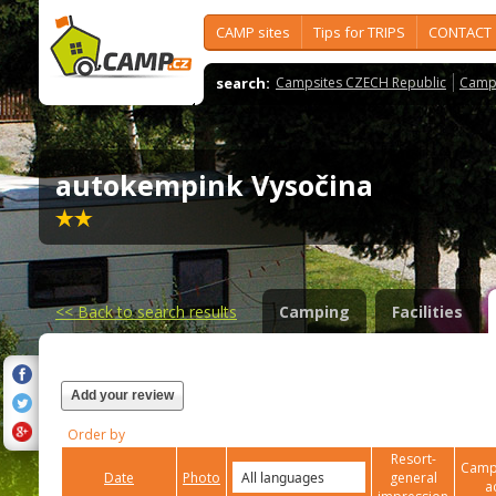
CAMP sites
Tips for TRIPS
CONTACT
search:
Campsites CZECH Republic
Camps
autokempink Vysočina
<<
Back to search results
Camping
Facilities
Add your review
Order by
Resort-
Campi
Date
Photo
general
a