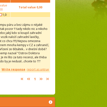
 value
Total value
0,00
00
1,0
kempu páru a bez zájmu o nějaké
tak pozor !! tady nikdo nic a nikoho
nebo jaký kdo si koupil zahradní
 vozík naloží zahradní lavičky,
lat co chcu !!!!) Nejsou omezena
vanem mnoha kempy v CZ a zahraničí,
zařízení ze 60sátek... v dnešní době?
m kemp nazval "Ostrov Doktora
Je mi líto za tuto recenzi, ale třeba
 by je nedusil...chcete to ???
Write response
report as untrue
1