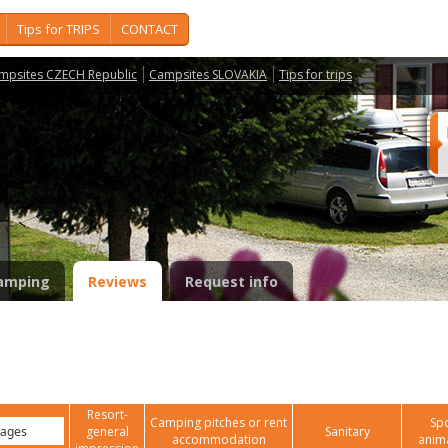
Tips for TRIPS
CONTACT
mpsites CZECH Republic
Campsites SLOVAKIA
Tips for trips
amping
Reviews
Request info
Resort-
Camping pitches or rent
Spo
general
Sanitary
accommodation
anim