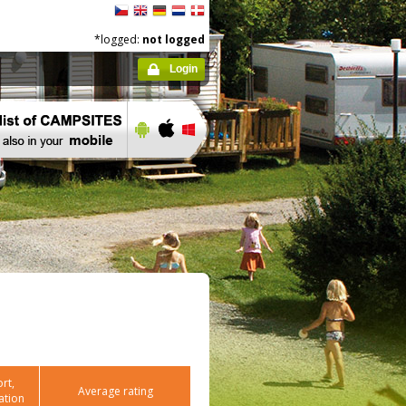
*logged:
not logged
Login
rt,
Average rating
ation