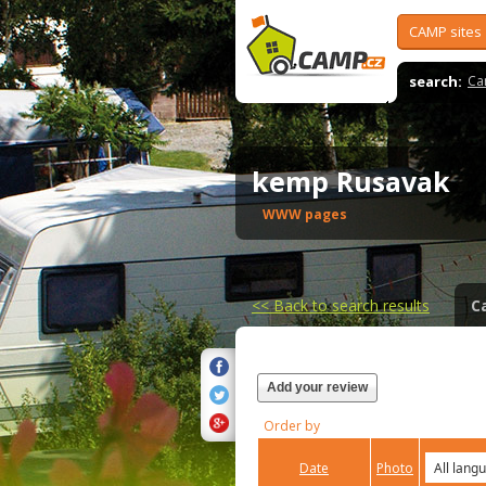
CAMP sites
search:
Ca
kemp Rusavak
WWW pages
<<
Back to search results
C
Add your review
Order by
Date
Photo