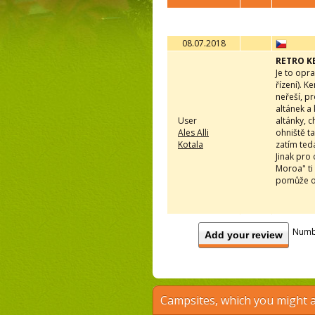
08.07.2018
RETRO K
Je to opr
řízení). 
neřeší, pr
altánek a 
User
altánky, c
Ales Alli
ohniště t
Kotala
zatím teda
Jinak pro
Moroa" ti 
pomůže ob
Numb
Add your review
Campsites, which you might a