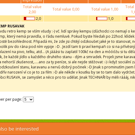
impression
Total value
Total
Total value
0,00
Total value
1,00
2,00
1,
2,0
1,0
EMP RUSAVAK
avdu retro kemp se vším všudy :-) vč. lidí správy kempu (důchodci co nemají o 
Kemp, který nemá pravidla, o řádu nemluvě. Pokud byste hledali po 22hod. klídek 
ostě bezohlednost. Připadá mi, že zde jsi chtějí odzkoušet jaké je to stanovat, 
kolik piv do rána pod ním vypije :-D . Jezdí tam ti praví kempaři co si na přívěsný
hlazení na pivo, telku, atd... (A jááási tu zaplatil 100kč na den a móóóžu si tu dě
ak, že každé jídlo u každého druhého stanu - dým a smradek. Projeli jsme kara
 nehorší zkušenost,.....ano za ty peníze, si ale nejde stěžovat :-) i když sociální 
 odzkoušení stanu, karavanu a nervů dobrý počinek :-D Jinak s prominutím jse
dřív narození ví co je to za film :-D ale někde v koutku by se to tam dalo vydržet. 
ci RUSAVA, se zamyslet a něco pro to udělat. Jinak TECHNAŘI by měli ráááj, nikdo
er per page:
lso be interested