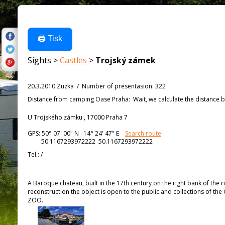
🖨️ Tisk
Sights >
Castles
>
Trojský zámek
20.3.2010 Zuzka
/
Number of presentasion
:
322
Distance from
camping Oase Praha:
Wait, we calculate the distance b
U Trojského zámku , 17000 Praha 7
GPS:
50° 07' 00"
N
14° 24' 47"
E
Search route
50.1167293972222 50.1167293972222
Tel.:
/
A Baroque chateau, built in the 17th century on the right bank of the ri
reconstruction the object is open to the public and collections of the
ZOO.