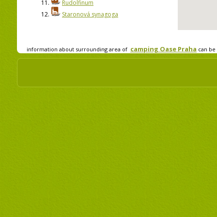
11.
Rudolfinum
12.
Staronová synagoga
camping Oase Praha
information about surrounding area of
can be