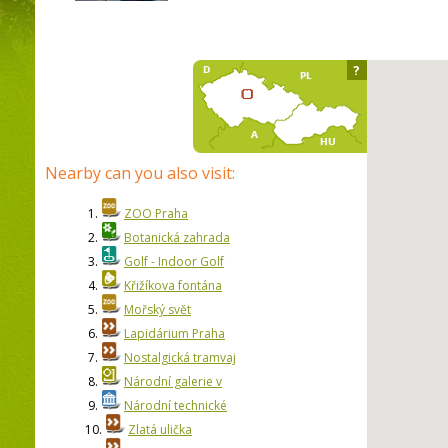
?
Nearby can you also visit:
1.
ZOO Praha
2.
Botanická zahrada
3.
Golf - Indoor Golf
4.
Křižíkova fontána
5.
Mořský svět
6.
Lapidárium Praha
7.
Nostalgická tramvaj
8.
Národní galerie v
9.
Národní technické
10.
Zlatá ulička