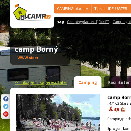
CAMPING pladser
Tips til UDFLUGTER
søg:
Campingpladser TJEKKIET
Campingpl
camp Borný
WWW sider
<<
Tilbage til søgeresultater
Camping
Faciliteter
camp Bor
, 47163 Staré 
Campingplads
Sprogen, kom