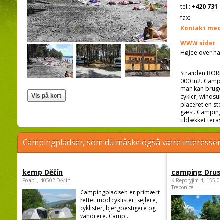
tel.:
+420 731 
fax:
Kontakt med
WWW sider
Højde over ha
Stranden BORN
000 m2. Campi
man kan bruge 
cykler, windsu
placeret en st
gæst. Camping
tildækket tera
Campingpladser, som du måske også være interessere
kemp Děčín
camping Dru
Polabí , 40502 Děčín
K Reporyjim 4, 155 0
Trebonice
Campingpladsen er primært
rettet mod cyklister, sejlere,
cyklister, bjergbestigere og
vandrere. Camp...