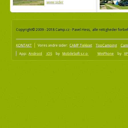
www sider
Copyright© 2009 - 2018 Camp.cz - Pavel Hess, alle rettigheder forbe
KONTAKT
Vores andre sider:
CAMP Tjekkiet
TopCamping
Cam
App:
Android
iOS
by
MobileSoft s.r.o
WinPhone
by
XP