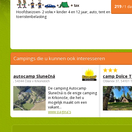
219
/ 1 d
Hoofdseizoen- 2 volw.+ kinder 4 en 12 jaar, auto, tent en
toeristenbelasting
Campings die u kunnen ook interesseren
autocamp Slunečná
camp Dolce T
, 54344 Čistá v Krkonoších
Oblanov 37, 54101 
De camping Autocamp
Slunečná is de enige camping
in Krkonoše, die het u
mogelijk maakt om een
vakant...
www pagina's