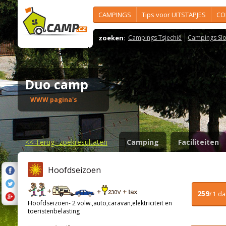
CAMPINGS
Tips voor UITSTAPJES
CO
zoeken:
Campings Tsjechië
Campings Slo
Duo camp
WWW pagina's
<<
Terug- zoekresultaten
Camping
Faciliteiten
Hoofdseizoen
259
/ 1 d
Hoofdseizoen- 2 volw.,auto,caravan,elektriciteit en
toeristenbelasting