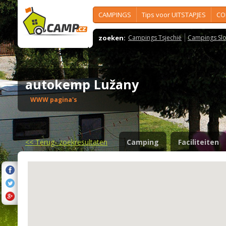
CAMPINGS
Tips voor UITSTAPJES
CO
zoeken:
Campings Tsjechië
Campings Slo
autokemp Lužany
WWW pagina's
<<
Terug- zoekresultaten
Camping
Faciliteiten