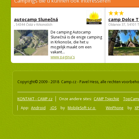
Campings die u kunnen ook interesseren
autocamp Slunečná
camp Dolce T
, 54344 Čistá v Krkonoších
Oblanov 37, 54101 
De camping Autocamp
Slunečná is de enige camping
in Krkonoše, die het u
mogelijk maakt om een
vakant...
www pagina's
Copyright© 2009 - 2018 Camp.cz - Pavel Hess, alle rechten voorbeh
KONTAKT - CAMP.cz
Onze andere sites:
CAMP Tsjechië
TopCam
App:
Android
iOS
by
MobileSoft s.r.o
WinPhone
by
XP