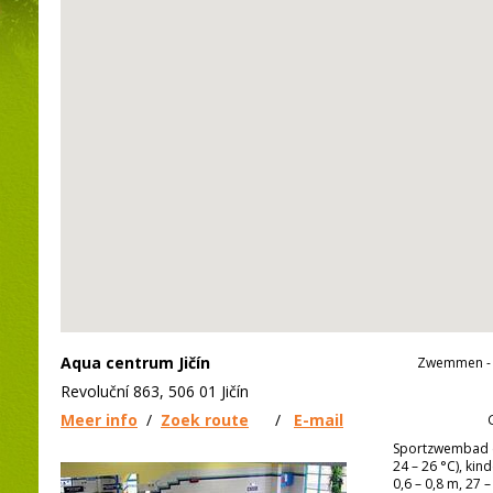
Aqua centrum Jičín
Zwemmen - 
Revoluční 863, 506 01 Jičín
Meer info
/
Zoek route
/
E-mail
Sportzwembad (2
24 – 26 °C), kin
0,6 – 0,8 m, 27 