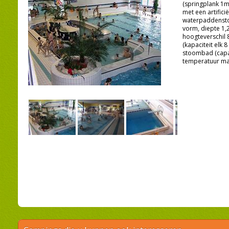
(springplank 1m
met een artificië
waterpaddenstoe
vorm, diepte 1,2
hoogteverschil 8
(kapaciteit elk 
stoombad (capac
temperatuur max