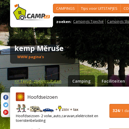
CAMPINGS
Tips voor UITSTAPJES
CO
zoeken:
Campings Tsjechië
Campings Slo
kemp Měruše
WWW pagina's
<<
Terug- zoekresultaten
Camping
Faciliteiten
Hoofdseizoen
324
/ 1 d
Hoofdseizoen- 2 volw.,auto,caravan,elektriciteit en
toeristenbelasting