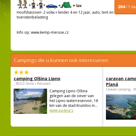
264
/ 1 d
Hoofdseizoen- 2 volw.+ kinder 4 en 12 jaar, auto, tent en
toeristenbelasting
Info op: www.kemp-meruse.cz
Campings die u kunnen ook interesseren
camping Olšina Lipno
caravan camp
, 38223 Černá v Pošumaví
Planá
Caravan camping , 3
Camping Lipno Olšina
gelegen aan de oever van
het Lipno waterreservoir, 18
km van de stad Krumlov in...
www pagina's