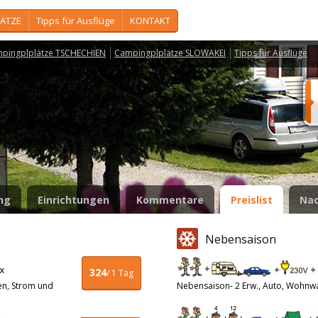
ÄTZE
Tipps für Ausflüge
KONTAKT
pingplplätze TSCHECHIEN
Campingplplätze SLOWAKEI
Tipps für Ausflüge
ng
Einrichtungen
Kommentare
Preislist
Nac
Nebensaison
324
/ 1 Tag
en, Strom und
Nebensaison- 2 Erw., Auto, Wohnw