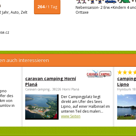
264
/ 1 Tag
Nebensaison- 2 Erw.+Kindern 4 und 
Jahr, Auto, Zelt
Orttaxe
se.cz
en auch interessieren
caravan camping Horní
camping
Planá
Lipno
Caravan camping , 38226 Horní Planá
Frymburk 18
ipno
Ufer des
Der Campingplatz liegt
 km von
direkt am Ufer des Sees
rumlov in
Lipno, auf einer Halbinsel im
unteren Teil des maleri...
www Seiten