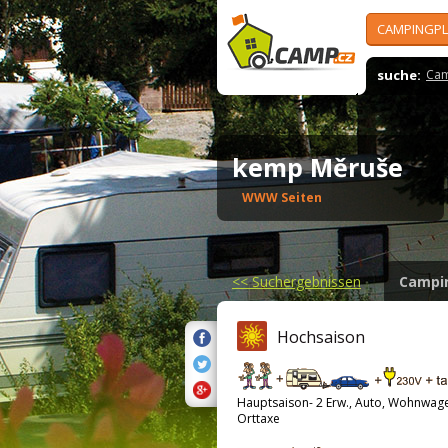
CAMPINGPL
suche:
Cam
kemp Měruše
WWW Seiten
<<
Suchergebnissen
Campi
Hochsaison
Hauptsaison- 2 Erw., Auto, Wohnwag
Orttaxe