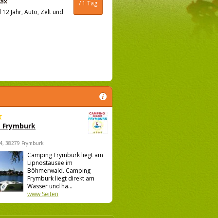
/ 1 Tag
12 Jahr, Auto, Zelt und
 Frymburk
4, 38279 Frymburk
Camping Frymburk liegt am
Lipnostausee im
Böhmerwald. Camping
Frymburk liegt direkt am
Wasser und ha...
www Seiten