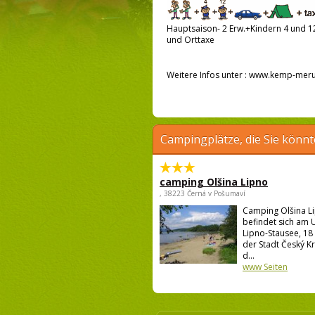
Hauptsaison- 2 Erw.+Kindern 4 und 12 
und Orttaxe
Weitere Infos unter : www.kemp-meru
Campingplätze, die Sie könnt
camping Olšina Lipno
, 38223 Černá v Pošumaví
Camping Olšina L
befindet sich am 
Lipno-Stausee, 18
der Stadt Český K
d...
www Seiten