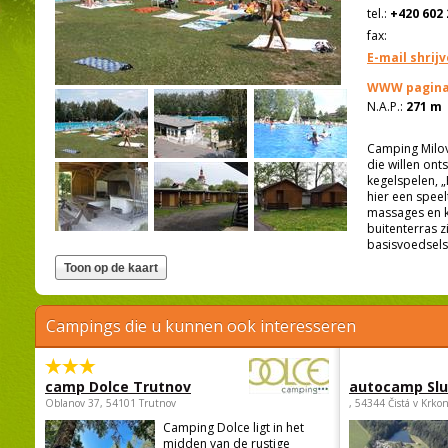
tel.:
+420 602 
fax:
E-mail shrij
WWW pagina
N.A.P.:
271 m
Camping Milov
die willen ont
kegelspelen, 
hier een speel
massages en k
buitenterras z
basisvoedsels
Campings die u kunnen ook interesseren
camp Dolce Trutnov
autocamp Sl
Oblanov 37, 54101 Trutnov
, 54344 Čistá v Krko
Camping Dolce ligt in het
midden van de rustige