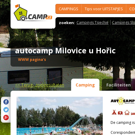
CAMPINGS
Tips voor UITSTAPJES
CO
zoeken:
Campings Tsjechië
Campings Slo
autocamp Milovice u Hořic
WWW pagina's
<<
Terug- zoekresultaten
Camping
Faciliteiten
De camping i
Corespondenti