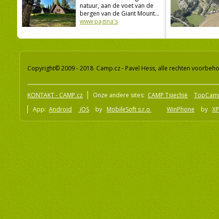
natuur, aan de voet van de
bergen van de Giant Mount...
www pagina's
Copyright© 2009 - 2018 Camp.cz - Pavel Hess, alle rechten voorbeh
KONTAKT - CAMP.cz
Onze andere sites:
CAMP Tsjechië
TopCam
App:
Android
iOS
by
MobileSoft s.r.o
WinPhone
by
XP