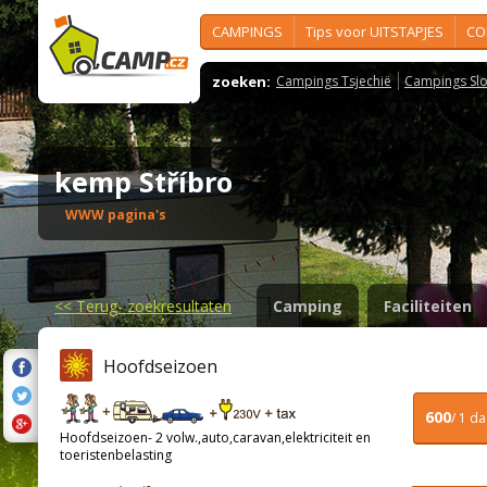
CAMPINGS
Tips voor UITSTAPJES
CO
zoeken:
Campings Tsjechië
Campings Slo
kemp Stříbro
WWW pagina's
<<
Terug- zoekresultaten
Camping
Faciliteiten
Hoofdseizoen
600
/ 1 d
Hoofdseizoen- 2 volw.,auto,caravan,elektriciteit en
toeristenbelasting