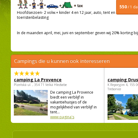
550
/ 1 d
Hoofdseizoen- 2 volw.+ kinder 4 en 12 jaar, auto, tent en
toeristenbelasting
In de maanden april, mei, juni en september geven wij 20% korting bij
Campings die u kunnen ook interesseren
camping La Provence
camping Dru
Plzeňská ul. , 354 71 Velká Hleďsebe
K Reporyjim 4, 155 0
Trebonice
De camping La Provence
biedt een verblijf in
vakantiehuisjes of de
mogelijkheid van verblijf in
tent...
www pagina's