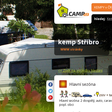
KEMPY v ČR
hledej:
Ke
kemp Stříbro
WWW stránky
<<
Zpět na výsledky hledání
Hlavní sezóna
Hlavní sezóna: 2 dospělý, auto, carava
popl. obci