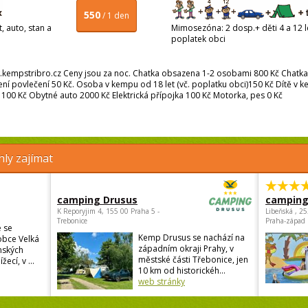
550
/ 1 den
, auto, stan a
Mimosezóna: 2 dosp.+ děti 4 a 12 le
poplatek obci
mpstribro.cz Ceny jsou za noc. Chatka obsazena 1-2 osobami 800 Kč Chatka
í povlečení 50 Kč. Osoba v kempu od 18 let (vč. poplatku obci)150 Kč Dítě v kem
n 100 Kč Obytné auto 2000 Kč Elektrická přípojka 100 Kč Motorka, pes 0 Kč
ly zajímat
camping Drusus
camping
K Reporyjim 4, 155 00 Praha 5 -
Libeňská , 2
Trebonice
Praha-západ
 se
Kemp Drusus se nachází na
obce Velká
západním okraji Prahy, v
nských
městské části Třebonice, jen
žecí, v ...
10 km od historickéh...
web stránky