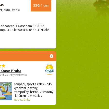
550
/ 1 den
t, auto, stan a
 obsazena 3-4 osobami 1100 Kč
pu 3-18 let 50 Kč Dítě do 3 let 0 kč
 Oase Praha
5241 Zlatníky-Hodkovice,
Koupání, sport a relax - díky
vybavení (bazény,
trampolíny, hřiště,....) vhodný
i k "úniku" z městsk...
web stránky