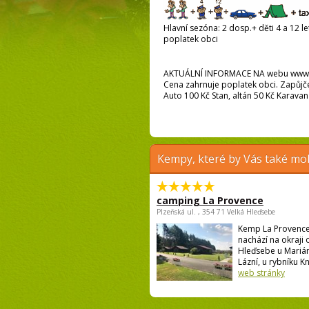
Hlavní sezóna: 2 dosp.+ děti 4 a 12 let
poplatek obci
AKTUÁLNÍ INFORMACE NA webu www.ke
Cena zahrnuje poplatek obci. Zapůjčen
Auto 100 Kč Stan, altán 50 Kč Karava
Kempy, které by Vás také moh
camping La Provence
Plzeňská ul. , 354 71 Velká Hleďsebe
Kemp La Provence
nachází na okraji 
Hleďsebe u Mariá
Lázní, u rybníku Kní
web stránky