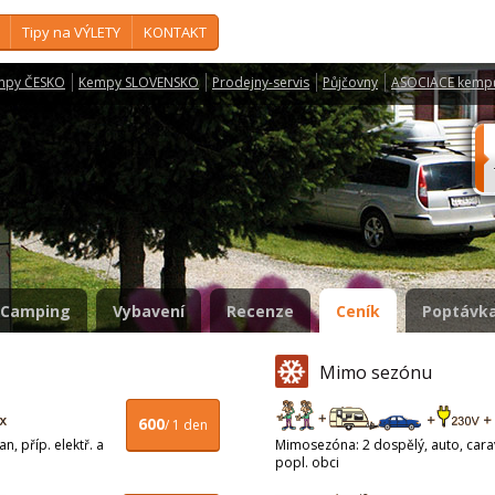
Tipy na VÝLETY
KONTAKT
mpy ČESKO
Kempy SLOVENSKO
Prodejny-servis
Půjčovny
ASOCIACE kemp
Camping
Vybavení
Recenze
Ceník
Poptávka
Mimo sezónu
600
/ 1 den
n, příp. elektř. a
Mimosezóna: 2 dospělý, auto, carava
popl. obci