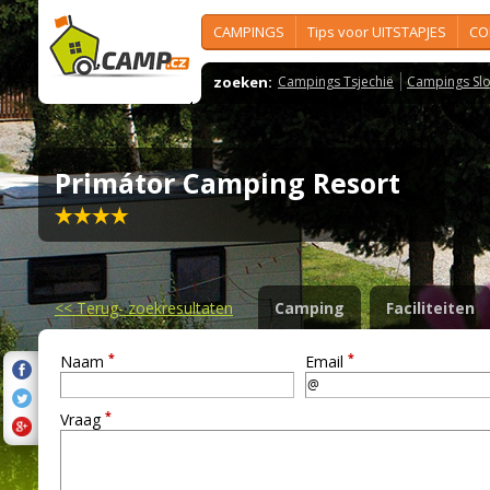
CAMPINGS
Tips voor UITSTAPJES
CO
zoeken:
Campings Tsjechië
Campings Slo
Primátor Camping Resort
<<
Terug- zoekresultaten
Camping
Faciliteiten
*
*
Naam
Email
*
Vraag