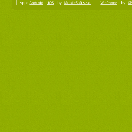
App:
Android
iOS
by
MobileSoft s.r.o
WinPhone
by
XP