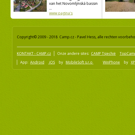
van het Novomlýnská bassin
...
www pagina's
Copyright© 2009 - 2018 Camp.cz - Pavel Hess, alle rechten voorbeh
KONTAKT - CAMP.cz
Onze andere sites:
CAMP Tsjechië
TopCam
App:
Android
iOS
by
MobileSoft s.r.o
WinPhone
by
XP