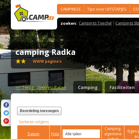
CAMPINGS
Tips voor UITSTAPJES
CO
zoeken:
Campings Tsjechië
Campings Slo
camping Radka
WWW pagina's
<<
Terug- zoekresultaten
Camping
Faciliteiten
Beordeling toevoegen
Sorteren volgens
Camping-
Eigen 
Datum
Foto
algemene
ac