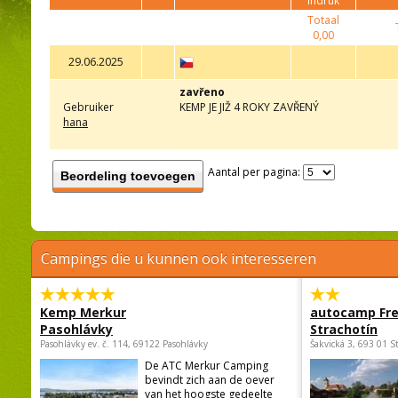
indruk
Totaal
0,00
29.06.2025
zavřeno
Gebruiker
KEMP JE JIŽ 4 ROKY ZAVŘENÝ
hana
Aantal per pagina:
Beordeling toevoegen
Campings die u kunnen ook interesseren
Kemp Merkur
autocamp Fre
Pasohlávky
Strachotín
Pasohlávky ev. č. 114, 69122 Pasohlávky
Šakvická 3, 693 01 S
De ATC Merkur Camping
bevindt zich aan de oever
van het hoogste gedeelte