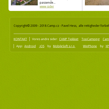
passende...
www sider
Copyright© 2009 - 2018 Camp.cz - Pavel Hess, alle rettigheder forbe
KONTAKT
Vores andre sider:
CAMP Tjekkiet
TopCamping
Cam
App:
Android
iOS
by
MobileSoft s.r.o
WinPhone
by
XP