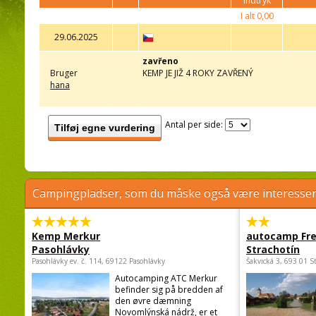
indtryk
I alt
0,00
29.06.2025
zavřeno
Bruger
KEMP JE JIŽ 4 ROKY ZAVŘENÝ
hana
Antal per side:
Tilføj egne vurdering
Campingpladser, som du måske også være interessere
Kemp Merkur
autocamp Fre
Pasohlávky
Strachotín
Pasohlávky ev. č. 114, 69122 Pasohlávky
Šakvická 3, 693 01 S
Autocamping ATC Merkur
befinder sig på bredden af
den øvre dæmning
Novomlýnská nádrž, er et