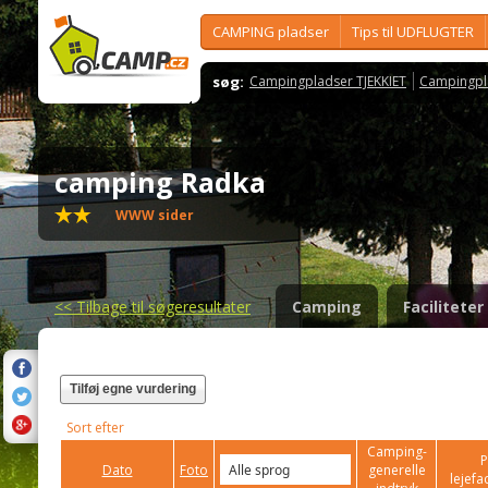
CAMPING pladser
Tips til UDFLUGTER
søg:
Campingpladser TJEKKIET
Campingpl
camping Radka
WWW sider
<<
Tilbage til søgeresultater
Camping
Faciliteter
Tilføj egne vurdering
Sort efter
Camping-
P
Dato
Foto
generelle
lejefac