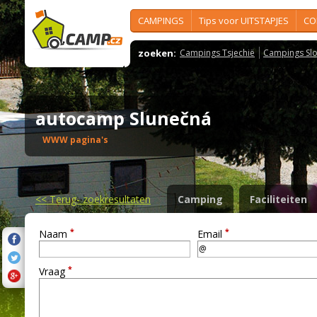
CAMPINGS
Tips voor UITSTAPJES
CO
zoeken:
Campings Tsjechië
Campings Slo
autocamp Slunečná
WWW pagina's
<<
Terug- zoekresultaten
Camping
Faciliteiten
*
*
Naam
Email
*
Vraag