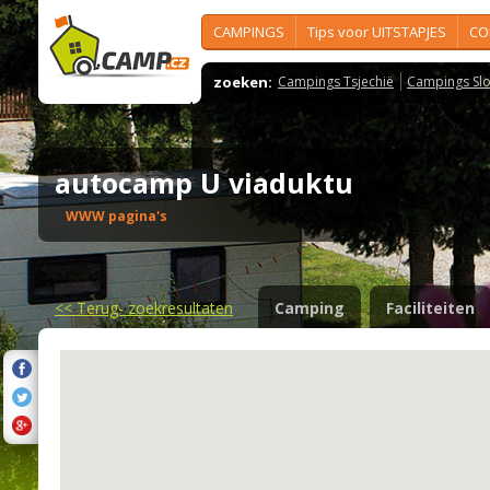
CAMPINGS
Tips voor UITSTAPJES
CO
zoeken:
Campings Tsjechië
Campings Slo
autocamp U viaduktu
WWW pagina's
<<
Terug- zoekresultaten
Camping
Faciliteiten