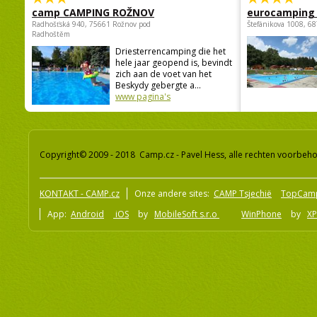
camp CAMPING ROŽNOV
eurocamping 
Radhošťská 940, 75661 Rožnov pod
Štefánikova 1008, 68
Radhoštěm
Driesterrencamping die het
hele jaar geopend is, bevindt
zich aan de voet van het
Beskydy gebergte a...
www pagina's
Copyright© 2009 - 2018 Camp.cz - Pavel Hess, alle rechten voorbeh
KONTAKT - CAMP.cz
Onze andere sites:
CAMP Tsjechië
TopCam
App:
Android
iOS
by
MobileSoft s.r.o
WinPhone
by
XP