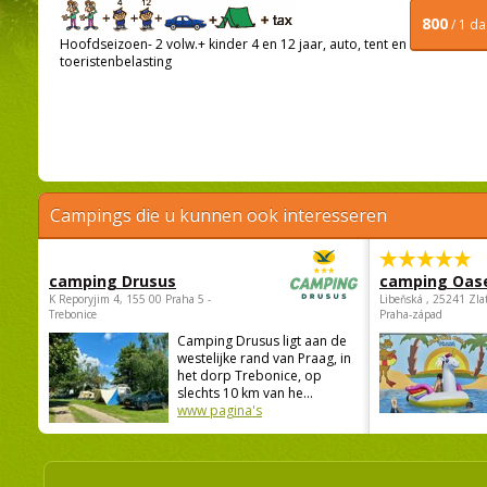
800
/ 1 d
Hoofdseizoen- 2 volw.+ kinder 4 en 12 jaar, auto, tent en
toeristenbelasting
Campings die u kunnen ook interesseren
camping Drusus
camping Oas
K Reporyjim 4, 155 00 Praha 5 -
Libeňská , 25241 Zla
Trebonice
Praha-západ
Camping Drusus ligt aan de
westelijke rand van Praag, in
het dorp Trebonice, op
slechts 10 km van he...
www pagina's