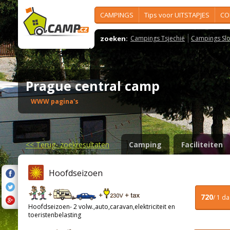
CAMPINGS
Tips voor UITSTAPJES
CO
zoeken:
Campings Tsjechië
Campings Slo
Prague central camp
WWW pagina's
<<
Terug- zoekresultaten
Camping
Faciliteiten
Hoofdseizoen
720
/ 1 d
Hoofdseizoen- 2 volw.,auto,caravan,elektriciteit en
toeristenbelasting