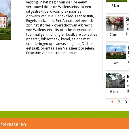
vesting, in het begin van de 17e eeuw
7
km
verbouwd door de Wallensteins tot een
uitgestrekt barokcomplex naar een
ontwerp van M.A. Canevalleo. Franse tuin,
Š
Engels park. In de Sint-Annakapel bevindt
Š
zich het stoffelijk overschot van Albrecht
a
von Wallenstein. Historische interieurs met
sl
toenmalige inrichting en kostbare collecties
7
km
(theater, bibliotheek, kapel, salons met
schilderingen op canvas, tuighuis, Delftse
eetzaal), oriëntaals en Meissner porselein.
Expositie van het stadsmuseum.
9
km
G
v
g
9
km
1
2
3
interesseren