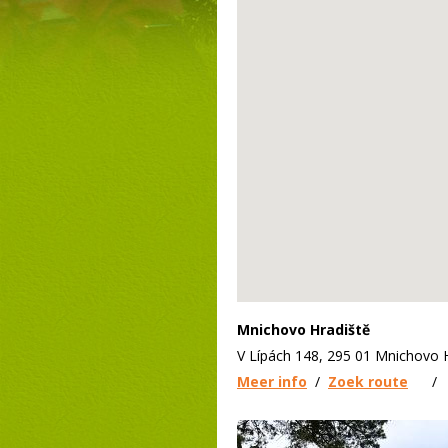
Mnichovo Hradiště
V Lípách 148, 295 01 Mnichovo 
Meer info
/
Zoek route
/