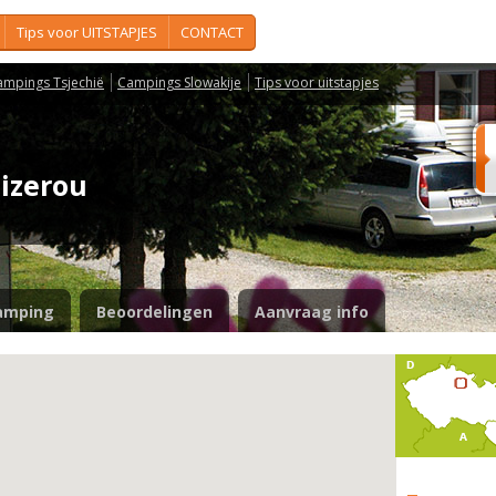
Tips voor UITSTAPJES
CONTACT
ampings Tsjechië
Campings Slowakije
Tips voor uitstapjes
Jizerou
amping
Beoordelingen
Aanvraag info