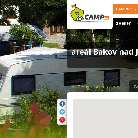
CAMPINGS
zoeken:
C
areál Bakov nad 
<<
Terug- zoekresultaten
C