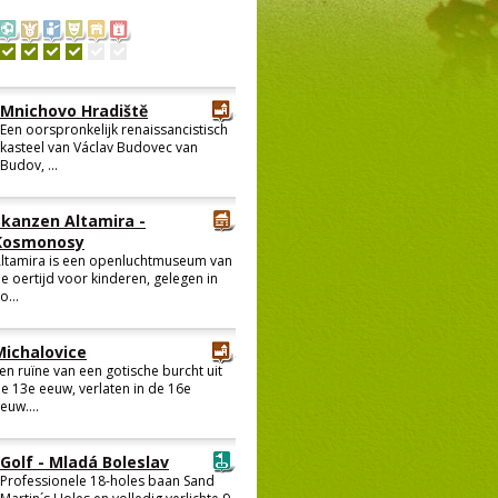
Mnichovo Hradiště
Een oorspronkelijk renaissancistisch
kasteel van Václav Budovec van
Budov, ...
Skanzen Altamira -
Kosmonosy
ltamira is een openluchtmuseum van
e oertijd voor kinderen, gelegen in
o...
Michalovice
en ruïne van een gotische burcht uit
e 13e eeuw, verlaten in de 16e
euw....
Golf - Mladá Boleslav
Professionele 18-holes baan Sand