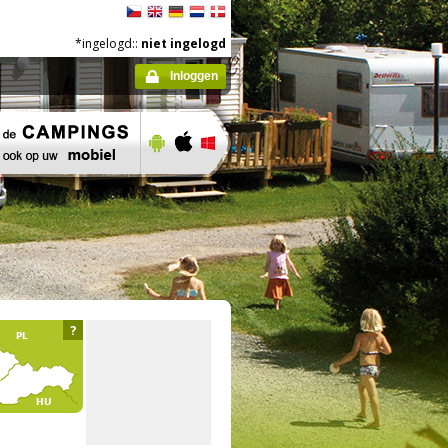
*ingelogd::
niet ingelogd
Inloggen
?