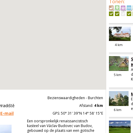
Tonen
:
4
km
A
d
5
km
K
Bezienswaardigheden - Burchten
E
d
Hradiště
Afstand:
4 km
e
6
km
E-mail
GPS: 50° 31' 39"N 14° 58' 15"E
Een oorspronkelijk renaissancistisch
kasteel van Václav Budovec van Budov,
gebouwd op de plaats van een gotische