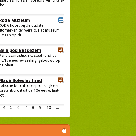
Martin´s Holes en volledig verlichte 9-
hol...
koda Muzeum
KODA hoort bij de oudste
utomerken ter wereld. Het museum
uit aan op di...
Bělá pod Bezdězem
Renaissancistisch kasteel rond de
16/17e eeuwwisseling, gebouwd op
de plaat...
Mladá Boleslav hrad
otische burcht, oorspronkelijk een
orstenburcht uit de 10e eeuw, laat-
ot...
4
5
6
7
8
9
10
...