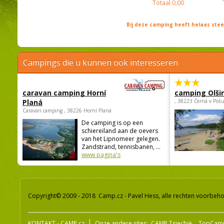
Totaal
0,00
Bij deze camping heeft helaas st
Campings die u kunnen ook interesseren
caravan camping Horní
camping Olši
Planá
, 38223 Černá v Poš
Caravan camping , 38226 Horní Planá
De camping is op een
schiereiland aan de oevers
van het Lipnomeer gelegen.
Zandstrand, tennisbanen, ...
www pagina's
Copyright© 2009 - 2018 Camp.cz - Pavel Hess, alle rechten voorbeh
KONTAKT - CAMP.cz
Onze andere sites:
CAMP Tsjechië
TopCam