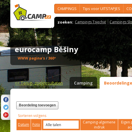
CAMPINGS
Tips voor UITSTAPJES
CO
zoeken:
Campings Tsjechië
Campings Slo
eurocamp Běšiny
WWW pagina's
/
360º
<<
Terug- zoekresultaten
Camping
Beoordeling
Beordeling toevoegen
Sorteren volgens
Camping-algemene
Eigen 
Datum
Foto
indruk
ac