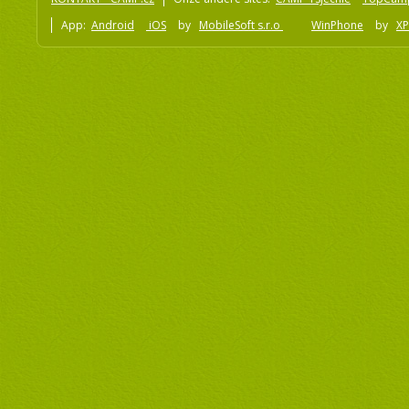
App:
Android
iOS
by
MobileSoft s.r.o
WinPhone
by
XP