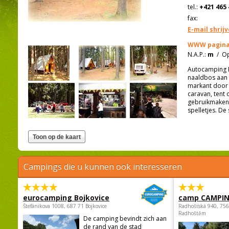
tel.:
+421 465 
fax:
E-mail shrij
WWW pagina
N.A.P.:
m
/
Op
Autocamping B
naaldbos aan d
markant door z
caravan, tent
gebruikmaken 
spelletjes. De
Campings die u kunnen ook interesseren
eurocamping Bojkovice
camp CAMPI
Štefánikova 1008, 687 71 Bojkovice
Radhošťská 940, 75
Radhoštěm
De camping bevindt zich aan
de rand van de stad