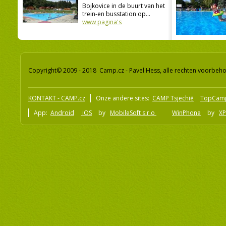
Bojkovice in de buurt van het
trein-en busstation op...
www pagina's
Copyright© 2009 - 2018 Camp.cz - Pavel Hess, alle rechten voorbeh
KONTAKT - CAMP.cz
Onze andere sites:
CAMP Tsjechië
TopCam
App:
Android
iOS
by
MobileSoft s.r.o
WinPhone
by
XP