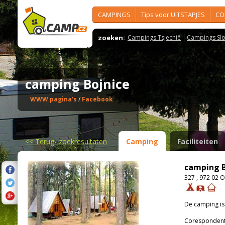
CAMPINGS
Tips voor UITSTAPJES
CO
zoeken:
Campings Tsjechië
Campings Slo
camping Bojnice
WWW pagina's
/
Facebook
<<
Terug- zoekresultaten
Camping
Faciliteiten
camping B
327 , 972 02 
De camping i
Corespondenti