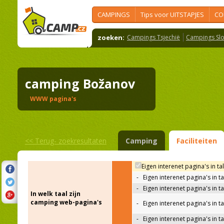
CAMPINGS
Tips voor UITSTAPJES
CO
zoeken:
Campings Tsjechië
Campings Slo
camping Božanov
WWW pagina's
<<
Terug- zoekresultaten
Camping
Faciliteiten
Eigen interenet pagina's in ta
-
Eigen interenet pagina's in t
-
Eigen interenet pagina's in t
In welk taal zijn
camping web-pagina's
-
Eigen interenet pagina's in t
-
Eigen interenet pagina's in ta