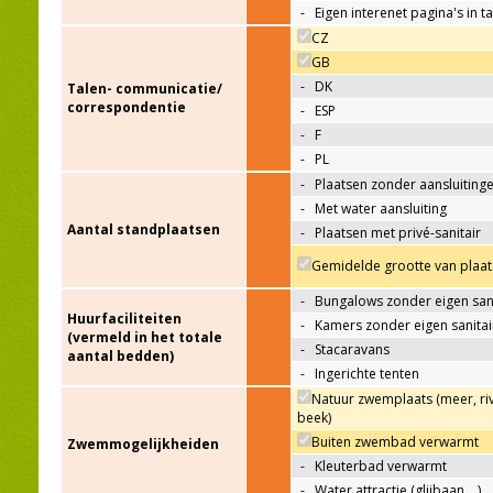
-
Eigen interenet pagina's in t
CZ
GB
-
DK
Talen- communicatie/
correspondentie
-
ESP
-
F
-
PL
-
Plaatsen zonder aansluiting
-
Met water aansluiting
Aantal standplaatsen
-
Plaatsen met privé-sanitair
Gemidelde grootte van plaat
-
Bungalows zonder eigen sani
Huurfaciliteiten
-
Kamers zonder eigen sanitai
(vermeld in het totale
-
Stacaravans
aantal bedden)
-
Ingerichte tenten
Natuur zwemplaats (meer, riv
beek)
Buiten zwembad verwarmt
Zwemmogelijkheiden
-
Kleuterbad verwarmt
-
Water attractie (glijbaan,…)