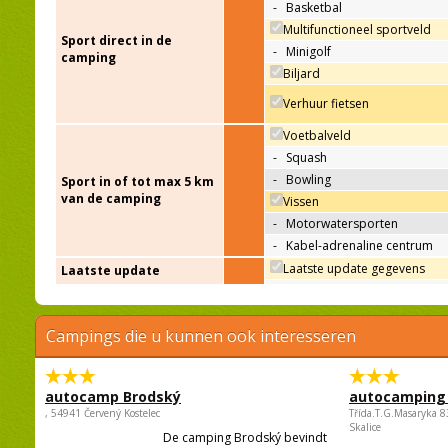
-
Basketbal
Multifunctioneel sportveld
Sport direct in de
-
Minigolf
camping
Biljard
Verhuur fietsen
Voetbalveld
-
Squash
-
Bowling
Sport in of tot max 5 km
van de camping
Vissen
-
Motorwatersporten
-
Kabel-adrenaline centrum
Laatste update gegevens
Laatste update
Campings die u kunnen ook interesseren
autocamp Brodský
autocamping
, 54941 Červený Kostelec
Třída.T.G.Masaryka 
Skalice
De camping Brodský bevindt