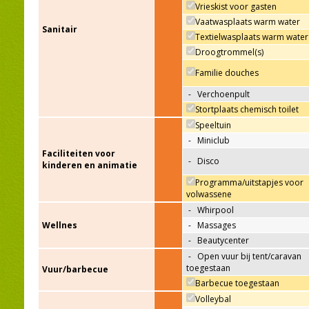
Vrieskist voor gasten
Vaatwasplaats warm water
Sanitair
Textielwasplaats warm water
Droogtrommel(s)
Familie douches
-
Verchoenpult
Stortplaats chemisch toilet
Speeltuin
-
Miniclub
Faciliteiten voor
-
Disco
kinderen en animatie
Programma/uitstapjes voor
volwassene
-
Whirpool
Wellnes
-
Massages
-
Beautycenter
-
Open vuur bij tent/caravan
toegestaan
Vuur/barbecue
Barbecue toegestaan
Volleybal