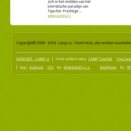
zich in het midden van het
toeristische paradijs van
Tsjechië. Prachtige ...
www pagina's
Copyright© 2009 - 2018 Camp.cz - Pavel Hess, alle rechten voorbeh
KONTAKT - CAMP.cz
Onze andere sites:
CAMP Tsjechië
TopCam
App:
Android
iOS
by
MobileSoft s.r.o
WinPhone
by
XP