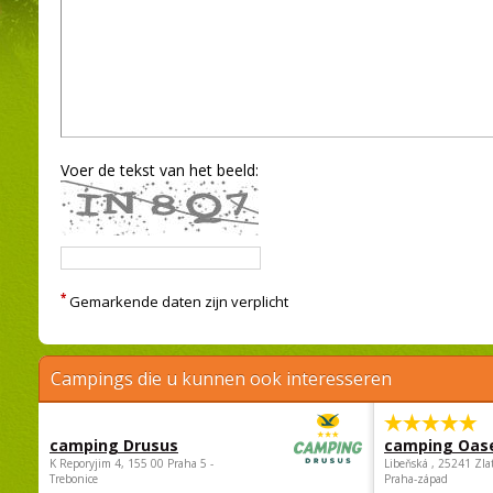
Voer de tekst van het beeld:
*
Gemarkende daten zijn verplicht
Campings die u kunnen ook interesseren
camping Drusus
camping Oas
K Reporyjim 4, 155 00 Praha 5 -
Libeňská , 25241 Zla
Trebonice
Praha-západ