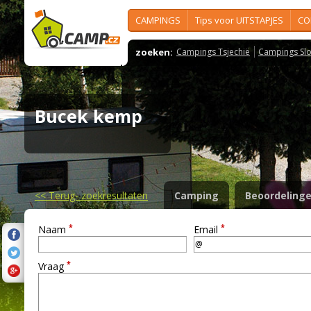
CAMPINGS
Tips voor UITSTAPJES
CO
zoeken:
Campings Tsjechië
Campings Slo
Bucek kemp
<<
Terug- zoekresultaten
Camping
Beoordeling
*
*
Naam
Email
*
Vraag