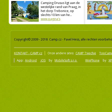
Camping Drusus ligt aan de
westelijke rand van Praag, in
het dorp Trebonice, op
slechts 10 km van he...
www pagina's
Copyright© 2009 - 2018 Camp.cz - Pavel Hess, alle rechten voorbeh
KONTAKT - CAMP.cz
Onze andere sites:
CAMP Tsjechië
TopCam
App:
Android
iOS
by
MobileSoft s.r.o
WinPhone
by
XP