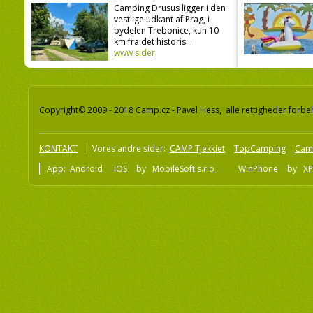
Camping Drusus ligger i den
vestlige udkant af Prag, i
bydelen Trebonice, kun 10
km fra det historis...
www sider
Copyright© 2009 - 2018 Camp.cz - Pavel Hess, alle rettigheder forbe
KONTAKT
Vores andre sider:
CAMP Tjekkiet
TopCamping
Cam
App:
Android
iOS
by
MobileSoft s.r.o
WinPhone
by
XP