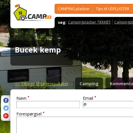
CAMPING pladser
Tips til UDFLUGTER
søg:
Campingpladser TJEKKIET
Campingpl
Bucek kemp
<<
Tilbage til søgeresultater
Camping
Kommenta
*
*
Navn
Email
*
Forespørgsel