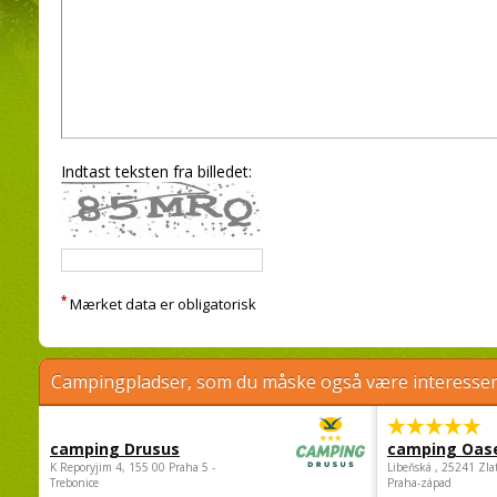
Indtast teksten fra billedet:
*
Mærket data er obligatorisk
Campingpladser, som du måske også være interessere
camping Drusus
camping Oas
K Reporyjim 4, 155 00 Praha 5 -
Libeňská , 25241 Zla
Trebonice
Praha-západ