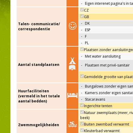
-
Eigen interenet pagina's in t
CZ
GB
-
DK
Talen- communicatie/
correspondentie
-
ESP
-
F
-
PL
Plaatsen zonder aansluitinge
-
Met water aansluiting
Aantal standplaatsen
-
Plaatsen met privé-sanitair
Gemidelde grootte van plaat
-
Bungalows zonder eigen sani
Huurfaciliteiten
-
Kamers zonder eigen sanitai
(vermeld in het totale
-
Stacaravans
aantal bedden)
Ingerichte tenten
Natuur zwemplaats (meer, riv
beek)
Buiten zwembad verwarmt
Zwemmogelijkheiden
Kleuterbad verwarmt