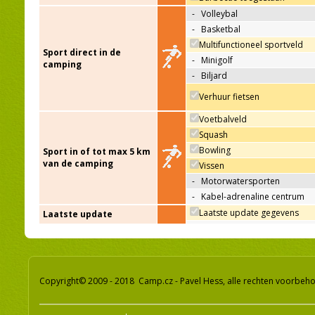
-
Volleybal
-
Basketbal
Multifunctioneel sportveld
Sport direct in de
-
Minigolf
camping
-
Biljard
Verhuur fietsen
Voetbalveld
Squash
Bowling
Sport in of tot max 5 km
van de camping
Vissen
-
Motorwatersporten
-
Kabel-adrenaline centrum
Laatste update gegevens
Laatste update
Copyright© 2009 - 2018 Camp.cz - Pavel Hess, alle rechten voorbeh