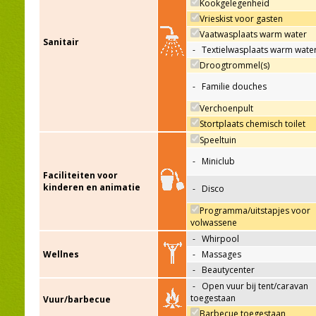
Kookgelegenheid
Vrieskist voor gasten
Vaatwasplaats warm water
Sanitair
-
Textielwasplaats warm wate
Droogtrommel(s)
-
Familie douches
Verchoenpult
Stortplaats chemisch toilet
Speeltuin
-
Miniclub
Faciliteiten voor
kinderen en animatie
-
Disco
Programma/uitstapjes voor
volwassene
-
Whirpool
Wellnes
-
Massages
-
Beautycenter
-
Open vuur bij tent/caravan
toegestaan
Vuur/barbecue
Barbecue toegestaan