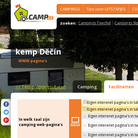
CAMPINGS
Tips voor UITSTAPJES
CO
zoeken:
Campings Tsjechië
Campings Slo
kemp Děčín
WWW pagina's
<<
Terug- zoekresultaten
Camping
Faciliteiten
Eigen interenet pagina's in ta
Eigen interenet pagina's in t
-
Eigen interenet pagina's in t
In welk taal zijn
camping web-pagina's
-
Eigen interenet pagina's in t
-
Eigen interenet pagina's in ta