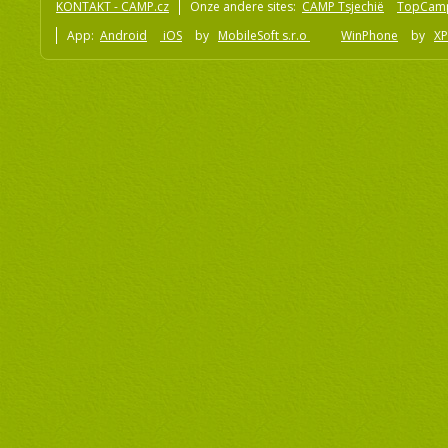
KONTAKT - CAMP.cz
Onze andere sites:
CAMP Tsjechië
TopCam
App:
Android
iOS
by
MobileSoft s.r.o
WinPhone
by
XP