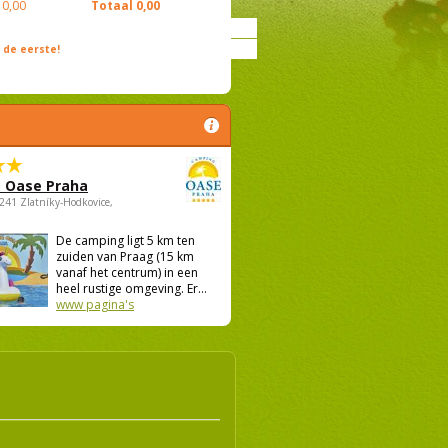
0,00
Totaal
0,00
de eerste!
 Oase Praha
5241 Zlatníky-Hodkovice,
De camping ligt 5 km ten
zuiden van Praag (15 km
vanaf het centrum) in een
heel rustige omgeving. Er...
www pagina's