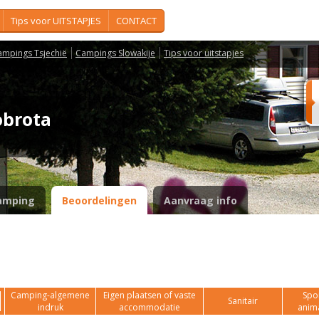
Tips voor UITSTAPJES
CONTACT
ampings Tsjechië
Campings Slowakije
Tips voor uitstapjes
obrota
amping
Beoordelingen
Aanvraag info
Camping-algemene
Eigen plaatsen of vaste
Spor
Sanitair
indruk
accommodatie
anim