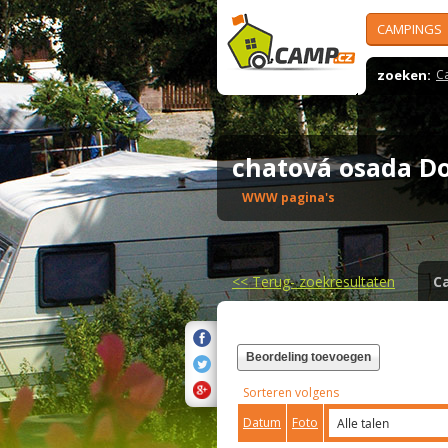
CAMPINGS
zoeken:
C
chatová osada D
WWW pagina's
<<
Terug- zoekresultaten
C
Beordeling toevoegen
Sorteren volgens
Datum
Foto