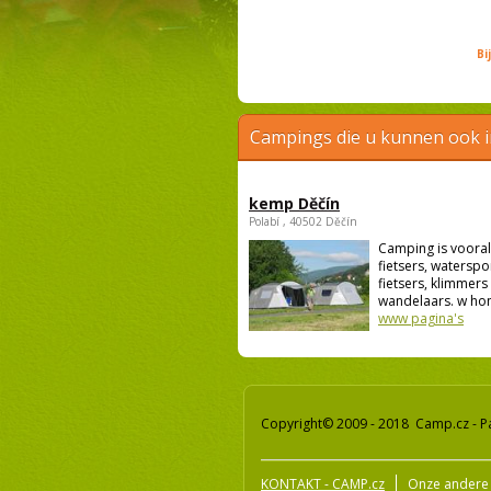
Bi
Campings die u kunnen ook 
kemp Děčín
Polabí , 40502 Děčín
Camping is vooral
fietsers, waterspo
fietsers, klimmers
wandelaars. w hon
www pagina's
Copyright© 2009 - 2018 Camp.cz - P
KONTAKT - CAMP.cz
Onze andere 