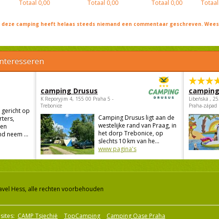
Totaal
0,00
Totaal
0,00
Totaal
0,00
Totaal
j deze camping heeft helaas steeds niemand een commentaar geschreven. Wees 
interesseren
camping Drusus
camping
K Reporyjim 4, 155 00 Praha 5 -
Libeňská , 2
Trebonice
Praha-západ
 gericht op
Camping Drusus ligt aan de
rters,
westelijke rand van Praag, in
 en
het dorp Trebonice, op
d neem ...
slechts 10 km van he...
www pagina's
avel Hess, alle rechten voorbehouden
sites:
CAMP Tsjechië
TopCamping
Camping Oase Praha