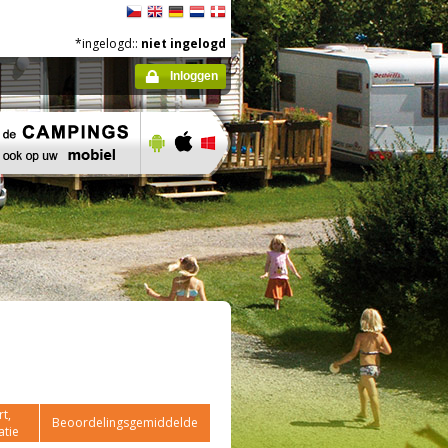
*ingelogd::
niet ingelogd
Inloggen
t,
Beoordelingsgemiddelde
atie