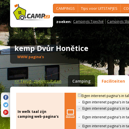
CAMPINGS
Tips voor UITSTAPJES
CO
zoeken:
Campings Tsjechië
Campings Slo
kemp Dvůr Honětice
WWW pagina's
<<
Terug- zoekresultaten
Camping
Faciliteiten
Eigen interenet pagina's in ta
-
Eigen interenet pagina's in t
-
Eigen interenet pagina's in t
In welk taal zijn
camping web-pagina's
-
Eigen interenet pagina's in t
-
Eigen interenet pagina's in ta