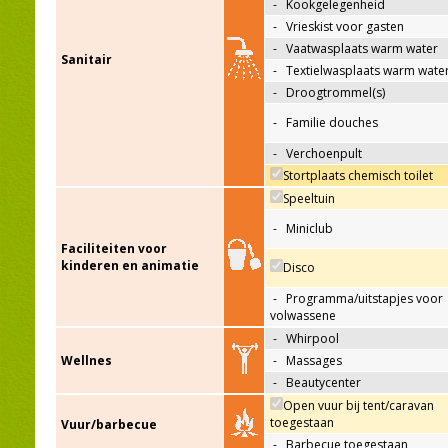
-
Kookgelegenheid
-
Vrieskist voor gasten
-
Vaatwasplaats warm water
Sanitair
-
Textielwasplaats warm wate
-
Droogtrommel(s)
-
Familie douches
-
Verchoenpult
Stortplaats chemisch toilet
Speeltuin
-
Miniclub
Faciliteiten voor
kinderen en animatie
Disco
-
Programma/uitstapjes voor
volwassene
-
Whirpool
Wellnes
-
Massages
-
Beautycenter
Open vuur bij tent/caravan
toegestaan
Vuur/barbecue
-
Barbecue toegestaan