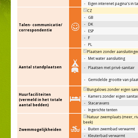
-
Eigen interenet pagina's in t
CZ
-
GB
-
DK
Talen- communicatie/
correspondentie
-
ESP
-
F
-
PL
Plaatsen zonder aansluitinge
-
Met water aansluiting
Aantal standplaatsen
-
Plaatsen met privé-sanitair
-
Gemidelde grootte van plaa
Bungalows zonder eigen sani
Huurfaciliteiten
-
Kamers zonder eigen sanitai
(vermeld in het totale
-
Stacaravans
aantal bedden)
-
Ingerichte tenten
Natuur zwemplaats (meer, riv
beek)
-
Buiten zwembad verwarmt
Zwemmogelijkheiden
-
Kleuterbad verwarmt