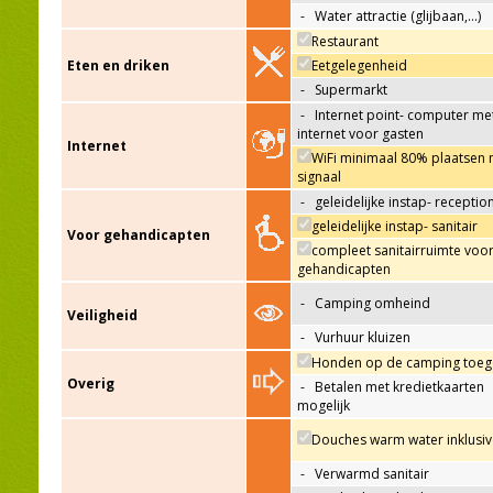
-
Water attractie (glijbaan,…)
Restaurant
Eten en driken
Eetgelegenheid
-
Supermarkt
-
Internet point- computer me
internet voor gasten
Internet
WiFi minimaal 80% plaatsen 
signaal
-
geleidelijke instap- receptio
geleidelijke instap- sanitair
Voor gehandicapten
compleet sanitairruimte voo
gehandicapten
-
Camping omheind
Veiligheid
-
Vurhuur kluizen
Honden op de camping toeg
Overig
-
Betalen met kredietkaarten
mogelijk
Douches warm water inklusiv
-
Verwarmd sanitair