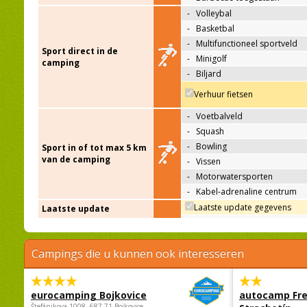
-
Volleybal
-
Basketbal
-
Multifunctioneel sportveld
Sport direct in de
-
Minigolf
camping
-
Biljard
Verhuur fietsen
-
Voetbalveld
-
Squash
-
Bowling
Sport in of tot max 5 km
van de camping
-
Vissen
-
Motorwatersporten
-
Kabel-adrenaline centrum
Laatste update gegevens
Laatste update
Campings die u kunnen ook interesseren
eurocamping Bojkovice
autocamp Fre
Štefánikova 1008, 687 71 Bojkovice