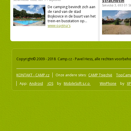
Strachotín
Šakvická 3, 693 01 S
De camping bevindt zich aan
de rand van de stad
Bojkovice in de buurt van het
trein-en busstation op...
www pagina's
Copyright© 2009 - 2018 Camp.cz - Pavel Hess, alle rechten voorbeh
KONTAKT - CAMP.cz
Onze andere sites:
CAMP Tsjechië
TopCam
App:
Android
iOS
by
MobileSoft s.r.o
WinPhone
by
XP