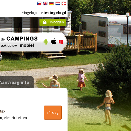
*ingelogd::
niet ingelogd
Inloggen
Aanvraag info
/ 1 dag
, elektriciteit en