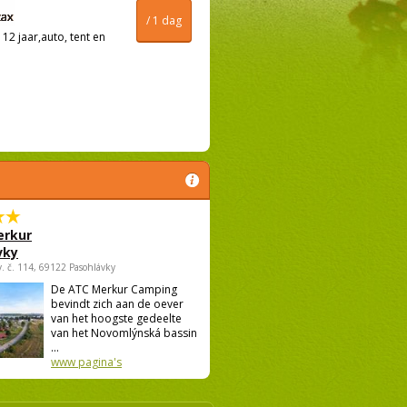
/ 1 dag
12 jaar,auto, tent en
rkur
vky
v. č. 114, 69122 Pasohlávky
De ATC Merkur Camping
bevindt zich aan de oever
van het hoogste gedeelte
van het Novomlýnská bassin
...
www pagina's