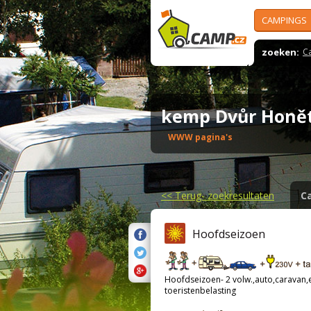
CAMPINGS
zoeken:
C
kemp Dvůr Honě
WWW pagina's
<<
Terug- zoekresultaten
C
Hoofdseizoen
Hoofdseizoen- 2 volw.,auto,caravan,el
toeristenbelasting