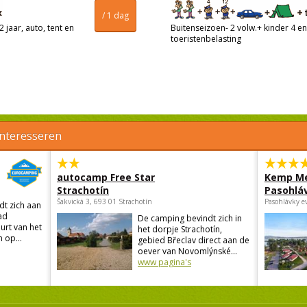
/ 1 dag
 jaar, auto, tent en
Buitenseizoen- 2 volw.+ kinder 4 en 
toeristenbelasting
interesseren
autocamp Free Star
Kemp Me
Strachotín
Pasohlá
Šakvická 3, 693 01 Strachotín
Pasohlávky e
t zich aan
ad
De camping bevindt zich in
urt van het
het dorpje Strachotín,
 op...
gebied Břeclav direct aan de
oever van Novomlýnské...
www pagina's