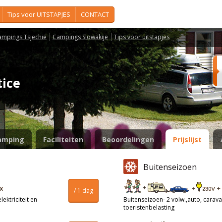
Tips voor UITSTAPJES
CONTACT
ampings Tsjechië
Campings Slowakije
Tips voor uitstapjes
tice
amping
Faciliteiten
Beoordelingen
Prijslijst
Buitenseizoen
/ 1 dag
ektriciteit en
Buitenseizoen- 2 volw.,auto, caravan
toeristenbelasting