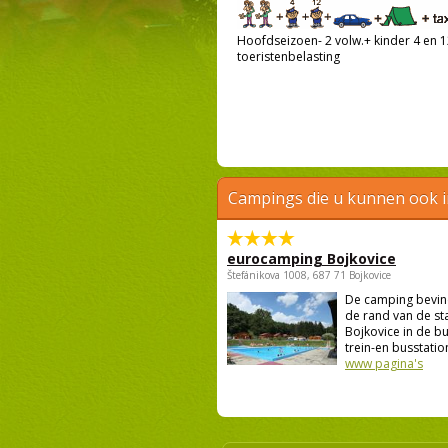
Hoofdseizoen- 2 volw.+ kinder 4 en 12
toeristenbelasting
Campings die u kunnen ook 
eurocamping Bojkovice
Štefánikova 1008, 687 71 Bojkovice
De camping bevind
de rand van de st
Bojkovice in de bu
trein-en busstation
www pagina's