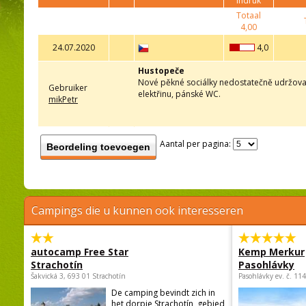
indruk
Totaal
4,00
24.07.2020
4,0
Hustopeče
Nové pěkné sociálky nedostatečně udržované
Gebruiker
elektřinu, pánské WC.
mikPetr
Aantal per pagina:
Beordeling toevoegen
Campings die u kunnen ook interesseren
autocamp Free Star
Kemp Merkur
Strachotín
Pasohlávky
Šakvická 3, 693 01 Strachotín
Pasohlávky ev. č. 11
De camping bevindt zich in
het dorpje Strachotín, gebied