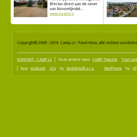
Břeclav direct aan de oever
van Novomlýnské...
www pagina's
Copyright© 2009 - 2018 Camp.cz - Pavel Hess, alle rechten voorbeh
KONTAKT - CAMP.cz
Onze andere sites:
CAMP Tsjechië
TopCam
App:
Android
iOS
by
MobileSoft s.r.o
WinPhone
by
XP