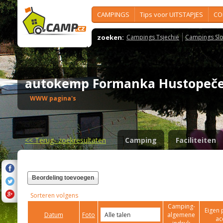
CAMPINGS
Tips voor UITSTAPJES
CO
zoeken:
Campings Tsjechië
Campings Slo
autokemp Formanka Hustope
WWW pagina's
<<
Terug- zoekresultaten
Camping
Faciliteiten
Beordeling toevoegen
Sorteren volgens
Camping-
Eigen 
Datum
Foto
algemene
ac