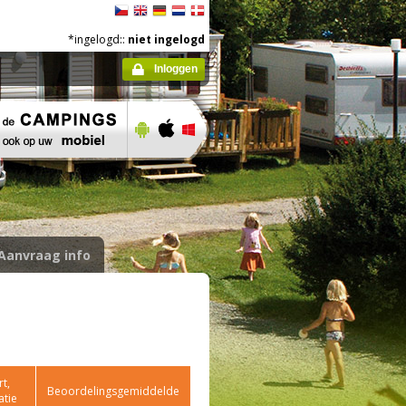
*ingelogd::
niet ingelogd
Inloggen
Aanvraag info
t,
Beoordelingsgemiddelde
atie