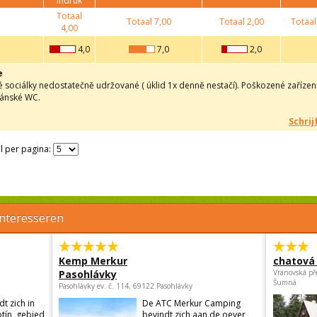
indruk
Totaal
Totaal
7,00
Totaal
2,00
Totaal
4,00
4,0
7,0
2,0
e
sociálky nedostatečně udržované ( úklid 1x denně nestačí). Poškozené zařízení
pánské WC.
Schrij
l per pagina:
interesseren
Kemp Merkur
chatová 
Pasohlávky
Vranovská př
Šumná
Pasohlávky ev. č. 114, 69122 Pasohlávky
t zich in
De ATC Merkur Camping
otín, gebied
bevindt zich aan de oever