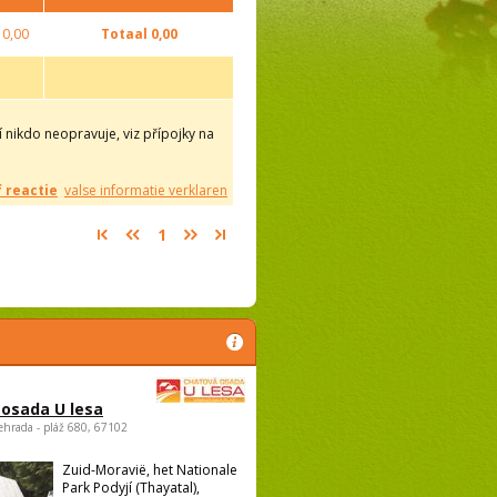
0,00
Totaal
0,00
 nikdo neopravuje, viz přípojky na
f reactie
valse informatie verklaren
1
osada U lesa
ehrada - pláž 680, 67102
Zuid-Moravië, het Nationale
Park Podyjí (Thayatal),