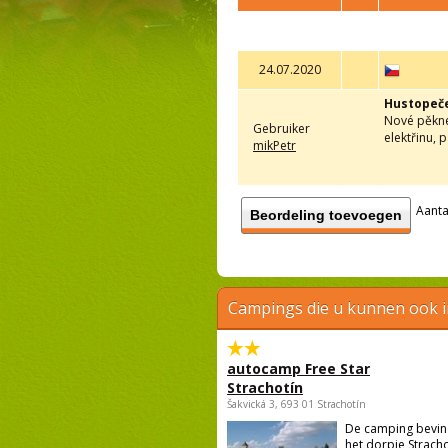
24.07.2020
Hustopeč
Nové pěkné 
Gebruiker
elektřinu, 
mikPetr
Aanta
Beordeling toevoegen
Campings die u kunnen ook 
autocamp Free Star
Strachotín
Šakvická 3, 693 01 Strachotín
De camping bevind
het dorpje Strach