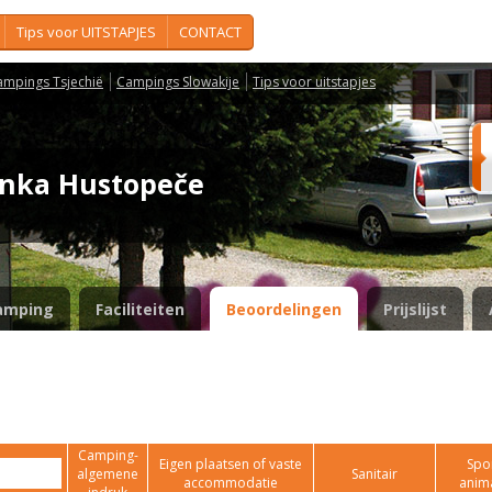
Tips voor UITSTAPJES
CONTACT
ampings Tsjechië
Campings Slowakije
Tips voor uitstapjes
nka Hustopeče
amping
Faciliteiten
Beoordelingen
Prijslijst
Camping-
Eigen plaatsen of vaste
Spor
algemene
Sanitair
accommodatie
anim