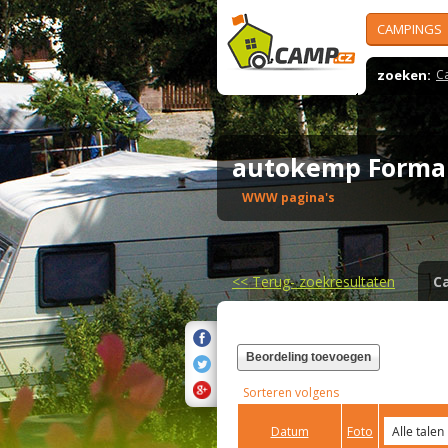
CAMPINGS
zoeken:
C
autokemp Forma
WWW pagina's
<<
Terug- zoekresultaten
C
Beordeling toevoegen
Sorteren volgens
Datum
Foto