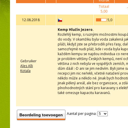
indruk
Totaal
5,00
12.08.2018
5,0
Kemp Hlučín Jezero.
Rozlehlý kemp, s ruznými možnostmi koupán
do vody. V okamžiku byla voda zakalená jako 
pláži, kkdyž jste se přebrodili přes řasy, da
samozřejmě nudi pláž, kde i voda byla kupod
každém kempu se najdou individua co neresp
je problém většiny Českých kempů, není och
Gebruiker
většina z nich nebyla ve vyspělých zemích, me
Ales Alli
dům dáál :-D ani se jim nedivím. Byli jsme s
Kotala
recepci jim nic neřekli, včetně natažení pro
někdo může a někdo né. Jinak bych hodnotil
jinak pěkný areál, ale bez organizace, a zd
plnohodnotných stání pro karavany s elektři
také omezuje kapacitu karavanů.
Aantal per pagina:
Beordeling toevoegen