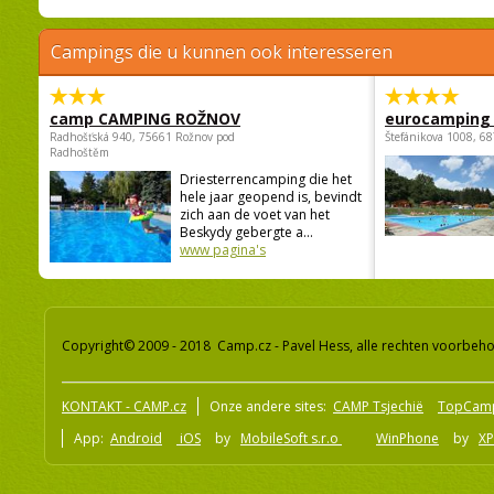
Campings die u kunnen ook interesseren
camp CAMPING ROŽNOV
eurocamping 
Radhošťská 940, 75661 Rožnov pod
Štefánikova 1008, 68
Radhoštěm
Driesterrencamping die het
hele jaar geopend is, bevindt
zich aan de voet van het
Beskydy gebergte a...
www pagina's
Copyright© 2009 - 2018 Camp.cz - Pavel Hess, alle rechten voorbeh
KONTAKT - CAMP.cz
Onze andere sites:
CAMP Tsjechië
TopCam
App:
Android
iOS
by
MobileSoft s.r.o
WinPhone
by
XP