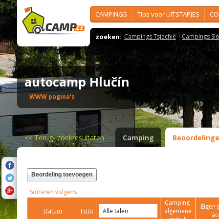
CAMPINGS
Tips voor UITSTAPJES
CO
zoeken:
Campings Tsjechië
Campings Slo
autocamp Hlučín
WWW pagina's
<<
Terug- zoekresultaten
Camping
Beoordeling
Beordeling toevoegen
Sorteren volgens
Camping-
Eigen 
Datum
Foto
algemene
ac