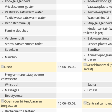
-
Kookgelegenheid
-
Koelkast voor ga
-
Vrieskist voor gasten
-
Vaatwasplaats k
-
Vaatwasplaats warm water
-
Textielwasplaats
-
Textielwasplaats warm water
-
Wasmachine(s)
-
Droogtrommel(s)
-
Strijkgelegenheid
-
Kinder sanitair (
-
Familie douches
toileten lager)
-
Verchoenpult
-
Babywasruimte
-
Stortplaats chemisch toilet
-
Service plaats v
-
Speeltuin
-
Zandbak
-
Animatieprogra
-
Miniclub
kinderen
Gezelshapszaal (
Disco
15.06.-15.09.
satelit)
-
Programma/uitstapjes voor
volwassene
-
Whirpool
-
Sauna
-
Massages
-
Fitness
-
Beautycenter
Open vuur bij tent/caravan
15.06.-15.09.
Cantraal campvuu
toegestaan
-
Barbecue toegestaan