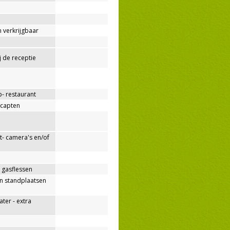
 verkrijgbaar
ij de receptie
p- restaurant
capten
- camera's en/of
 gasflessen
n standplaatsen
er - extra