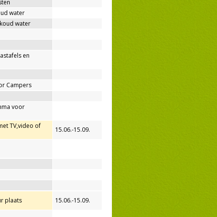
sten
oud water
 koud water
wastafels en
oor Campers
mma voor
met TV,video of
15.06.-15.09.
r plaats
15.06.-15.09.