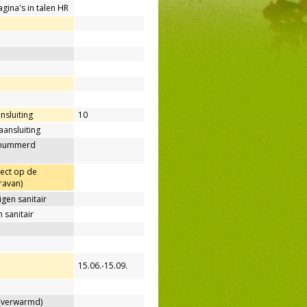
agina's in talen HR
nsluiting
10
aansluiting
enummerd
rect op de
ravan)
gen sanitair
 sanitair
15.06.-15.09.
verwarmd)