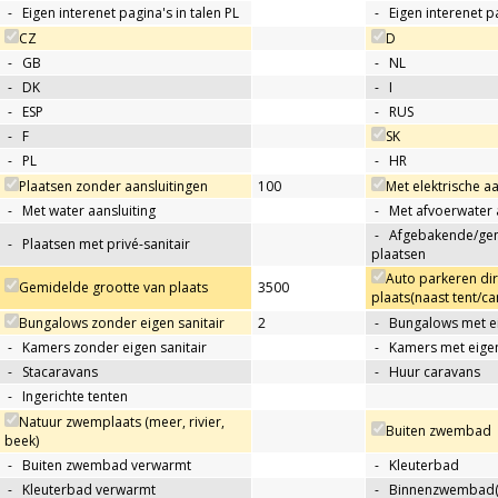
-
Eigen interenet pagina's in talen PL
-
Eigen interenet p
CZ
D
-
GB
-
NL
-
DK
-
I
-
ESP
-
RUS
-
F
SK
-
PL
-
HR
Plaatsen zonder aansluitingen
100
Met elektrische aa
-
Met water aansluiting
-
Met afvoerwater 
-
Afgebakende/g
-
Plaatsen met privé-sanitair
plaatsen
Auto parkeren di
Gemidelde grootte van plaats
3500
plaats(naast tent/ca
Bungalows zonder eigen sanitair
2
-
Bungalows met ei
-
Kamers zonder eigen sanitair
-
Kamers met eigen
-
Stacaravans
-
Huur caravans
-
Ingerichte tenten
Natuur zwemplaats (meer, rivier,
Buiten zwembad
beek)
-
Buiten zwembad verwarmt
-
Kleuterbad
-
Kleuterbad verwarmt
-
Binnenzwembad(