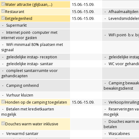
Water attractie (glijbaan,…)
15.06.-15.09.
Restaurant
15.06.-15.09.
-
Afhaalmaaltijden
Eetgelegenheid
15.06.-15.09.
-
Levendsmiddelen
-
Supermarkt
-
Internet point- computer met
-
WiFi point- b.v. b
internet voor gasten
-
WiFi minimaal 80% plaatsen met
signaal
-
geleidelijke instap- reception
-
geleidelijke insta
-
geleidelijke instap- sanitair
-
WC voor gehandi
-
compleet sanitairruimte voor
gehandicapten
-
Camping bewaakt
-
Camping omheind
bewakingsdienst
-
Vurhuur kluizen
Honden op de camping toegelaten
15.06.-15.09.
-
Verkoop/inruiling
-
Betalen met kredietkaarten
-
Reserveringen va
mogelijk
mogelijk
-
Douches warm wat
Douches warm water inklusive
betalen
-
Verwarmd sanitair
-
Wascabines