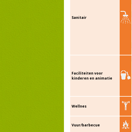
Sanitair
Faciliteiten voor
kinderen en animatie
Wellnes
Vuur/barbecue