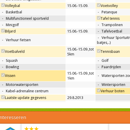
Volleybal
15.06.-15.09.
Voetvolley
-
Basketbal
-
Petanque
-
Multifunctioneel sportveld
Tafel tennis
-
Minigolf
-
Trampolinen
Biljard
15.06.-15.09.
-
Tafelvoetbal
-
Verhuur Sportuitr
-
Verhuur fietsen
batjes,..)
15.06.-15.09.
,
tot
Voetbalveld
Tennisbaan
5km
-
Squash
-
Golf
-
Bowling
-
Paardrijden
15.06.-15.09.
,
tot
Vissen
-
Watersporten zo
1km
-
Motorwatersporten
-
Wintersporten
-
Kabel-adrenaline centrum
Verhuur boten
Laatste update gegevens
29.8.2013
interesseren