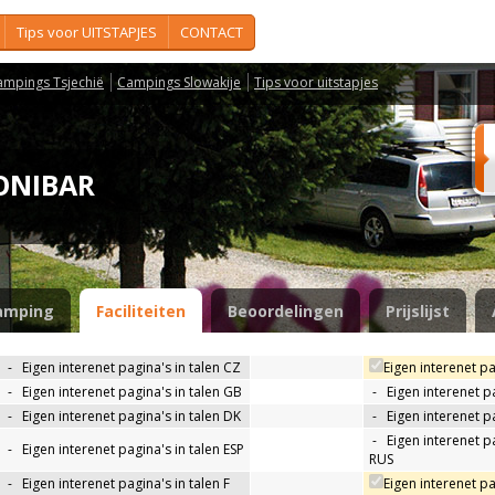
Tips voor UITSTAPJES
CONTACT
ampings Tsjechië
Campings Slowakije
Tips voor uitstapjes
KONIBAR
amping
Faciliteiten
Beoordelingen
Prijslijst
-
Eigen interenet pagina's in talen CZ
Eigen interenet pa
-
Eigen interenet pagina's in talen GB
-
Eigen interenet p
-
Eigen interenet pagina's in talen DK
-
Eigen interenet pa
-
Eigen interenet pa
-
Eigen interenet pagina's in talen ESP
RUS
-
Eigen interenet pagina's in talen F
Eigen interenet pa