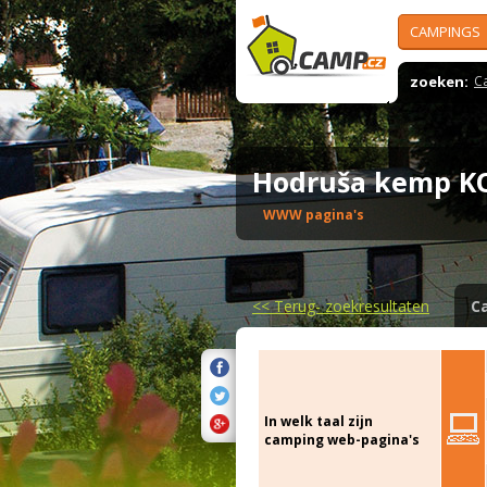
CAMPINGS
zoeken:
C
Hodruša kemp 
WWW pagina's
<<
Terug- zoekresultaten
C
In welk taal zijn
camping web-pagina's