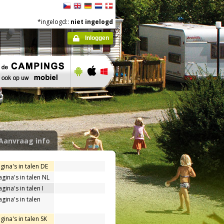
*ingelogd::
niet ingelogd
Inloggen
Aanvraag info
gina's in talen DE
agina's in talen NL
gina's in talen I
gina's in talen
gina's in talen SK