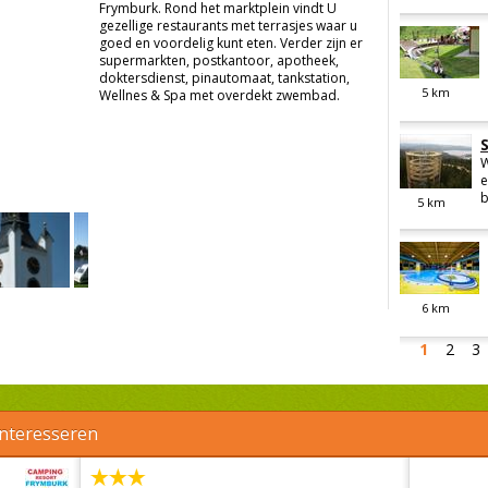
Frymburk. Rond het marktplein vindt U
gezellige restaurants met terrasjes waar u
goed en voordelig kunt eten. Verder zijn er
supermarkten, postkantoor, apotheek,
doktersdienst, pinautomaat, tankstation,
5
km
Wellnes & Spa met overdekt zwembad.
W
e
b
5
km
6
km
1
2
3
interesseren