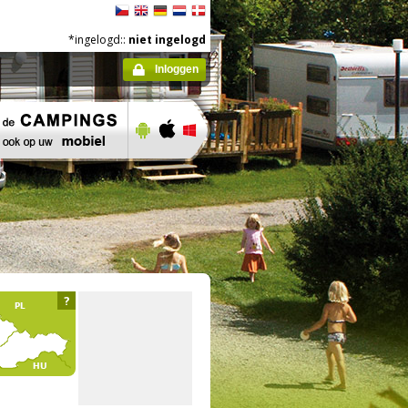
*ingelogd::
niet ingelogd
Inloggen
?