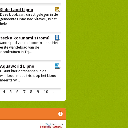
Slide Land Lipno
Deze bobbaan, direct gelegen in de
gemeente Lipno nad Vltavou, is het
hele ...
Stezka korunami stromů
andelpad van de boomkruinen Het
erste wandelpad van de
oomkruinen in Tsj...
Aquaworld Lipno
U kunt hier ontspannen in de
whirlpool met uitzicht op het Lipno-
meer terwi...
4
5
6
7
8
9
10
...