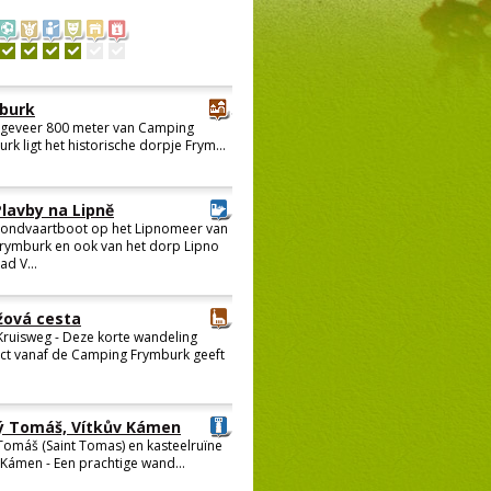
burk
geveer 800 meter van Camping
rk ligt het historische dorpje Frym...
Plavby na Lipně
ondvaartboot op het Lipnomeer van
rymburk en ook van het dorp Lipno
ad V...
žová cesta
Kruisweg - Deze korte wandeling
ect vanaf de Camping Frymburk geeft
ý Tomáš, Vítkův Kámen
Tomáš (Saint Tomas) en kasteelruïne
 Kámen - Een prachtige wand...