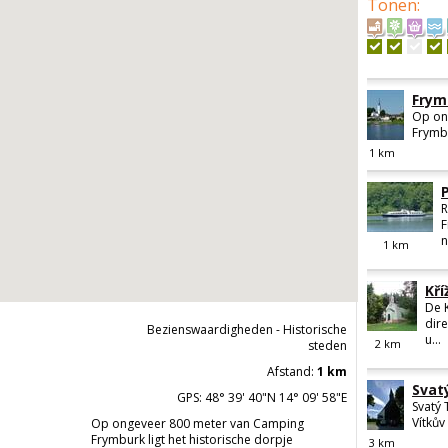
Tonen
:
Frym
Op on
Frymbu
1
km
R
F
n
1
km
Kří
De 
dir
Bezienswaardigheden - Historische
u...
2
km
steden
Afstand:
1 km
Svat
GPS: 48° 39' 40"N 14° 09' 58"E
Svatý 
Vítkův
Op ongeveer 800 meter van Camping
Frymburk ligt het historische dorpje
3
km