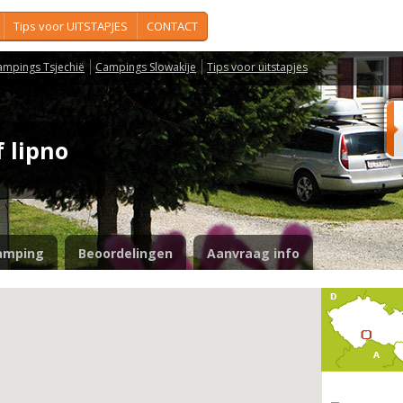
Tips voor UITSTAPJES
CONTACT
ampings Tsjechië
Campings Slowakije
Tips voor uitstapjes
f lipno
amping
Beoordelingen
Aanvraag info