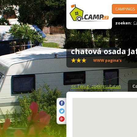
CAMPINGS
zoeken:
C
chatová osada Ja
WWW pagina's
<<
Terug- zoekresultaten
C