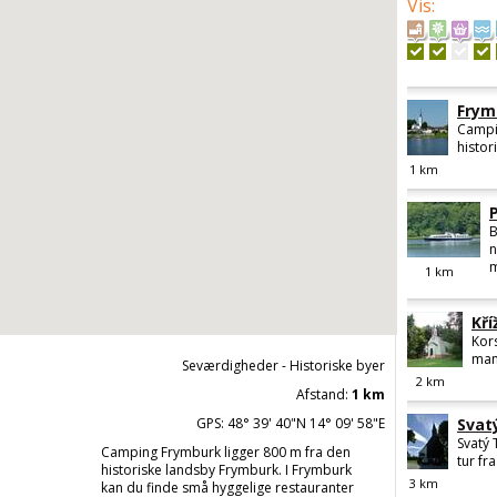
Vis
:
Frym
Campi
histor
1
km
B
n
m
1
km
Kří
Kor
man 
Seværdigheder - Historiske byer
2
km
Afstand:
1 km
GPS: 48° 39' 40"N 14° 09' 58"E
Svat
Svatý 
Camping Frymburk ligger 800 m fra den
tur fr
historiske landsby Frymburk. I Frymburk
3
km
kan du finde små hyggelige restauranter