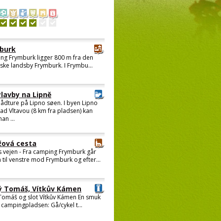
burk
ng Frymburk ligger 800 m fra den
iske landsby Frymburk. I Frymbu...
Plavby na Lipně
ådture på Lipno søen. I byen Lipno
ad Vltavou (8 km fra pladsen) kan
an ...
žová cesta
s vejen - Fra camping Frymburk går
til venstre mod Frymburk og efter...
ý Tomáš, Vítkův Kámen
Tomáš og slot Vítkův Kámen En smuk
a campingpladsen: Gå/cykel t...