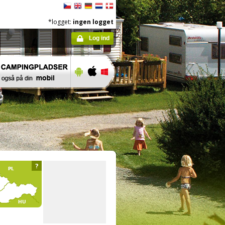
*logget:
ingen logget
Log ind
?