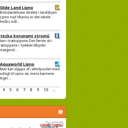
Slide Land Lipno
Bobslædebane direkte i landsbyen
Lipno nad Vltavou er det ideele
helårs mål...
Stezka korunami stromů
tien i trætoppene Den første sti i
rætoppene i Tjekkiet tilbyder
esøgend...
Aquaworld Lipno
Man kan slappe af i whirlpoolen med
udsigt til Lipno sø, mens børnene
leger...
4
5
6
7
8
9
10
...