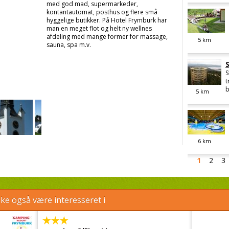
med god mad, supermarkeder,
kontantautomat, posthus og flere små
hyggelige butikker. På Hotel Frymburk har
man en meget flot og helt ny wellnes
afdeling med mange former for massage,
5
km
sauna, spa m.v.
S
t
b
5
km
6
km
1
2
3
e også være interesseret i