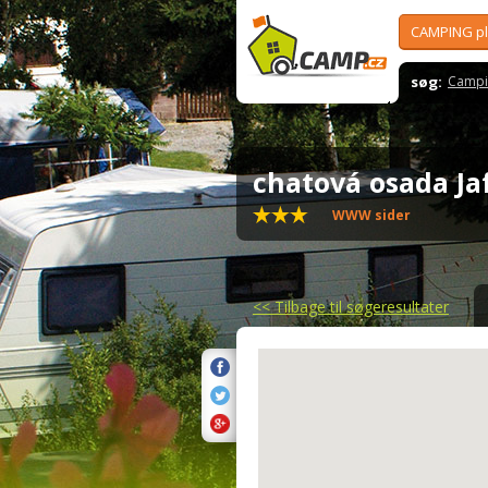
CAMPING p
søg:
Campi
chatová osada Ja
WWW sider
<<
Tilbage til søgeresultater