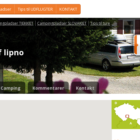
ladser
Tips til UDFLUGTER
KONTAKT
ngpladser TJEKKIET
Campingpladser SLOVAKIET
Tips til ture
f lipno
Camping
Kommentarer
Kontakt