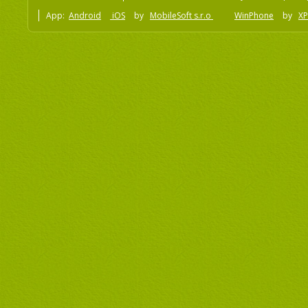
App:
Android
iOS
by
MobileSoft s.r.o
WinPhone
by
XP