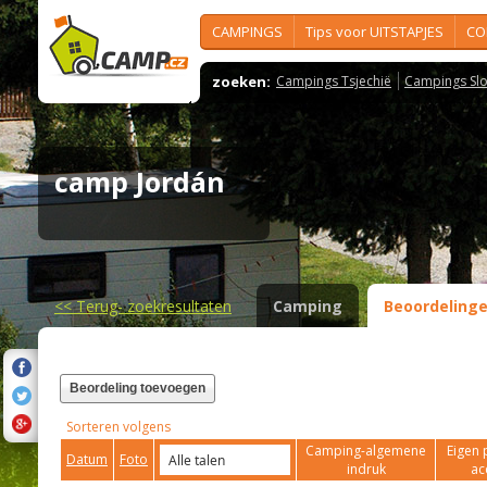
CAMPINGS
Tips voor UITSTAPJES
CO
zoeken:
Campings Tsjechië
Campings Slo
camp Jordán
<<
Terug- zoekresultaten
Camping
Beoordeling
Beordeling toevoegen
Sorteren volgens
Camping-algemene
Eigen 
Datum
Foto
indruk
ac