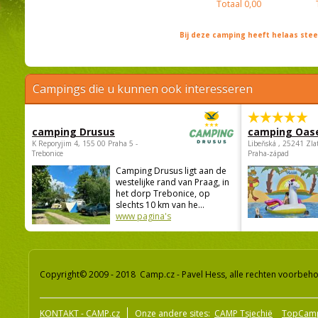
Totaal
0,00
Bij deze camping heeft helaas st
Campings die u kunnen ook interesseren
camping Drusus
camping Oas
K Reporyjim 4, 155 00 Praha 5 -
Libeňská , 25241 Zla
Trebonice
Praha-západ
Camping Drusus ligt aan de
westelijke rand van Praag, in
het dorp Trebonice, op
slechts 10 km van he...
www pagina's
Copyright© 2009 - 2018 Camp.cz - Pavel Hess, alle rechten voorbeh
KONTAKT - CAMP.cz
Onze andere sites:
CAMP Tsjechië
TopCam