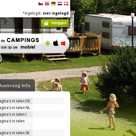
*ingelogd::
niet ingelogd
Inloggen
Aanvraag info
agina's in talen DE
agina's in talen NL
gina's in talen I
gina's in talen
gina's in talen SK