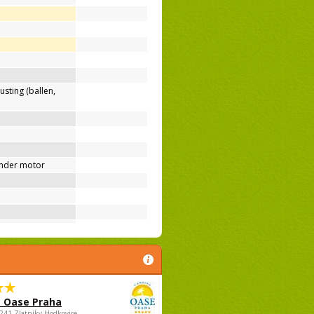
usting (ballen,
nder motor
 Oase Praha
5241 Zlatníky-Hodkovice,