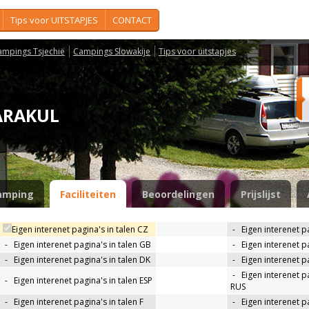
Tips voor UITSTAPJES
CONTACT
ampings Tsjechië
Campings Slowakije
Tips voor uitstapjes
KARAKUL
amping
Faciliteiten
Beoordelingen
Prijslijst
Eigen interenet pagina's in talen CZ
-
Eigen interenet p
-
Eigen interenet pagina's in talen GB
-
Eigen interenet p
-
Eigen interenet pagina's in talen DK
-
Eigen interenet pa
-
Eigen interenet pa
-
Eigen interenet pagina's in talen ESP
RUS
-
Eigen interenet pagina's in talen F
-
Eigen interenet pa