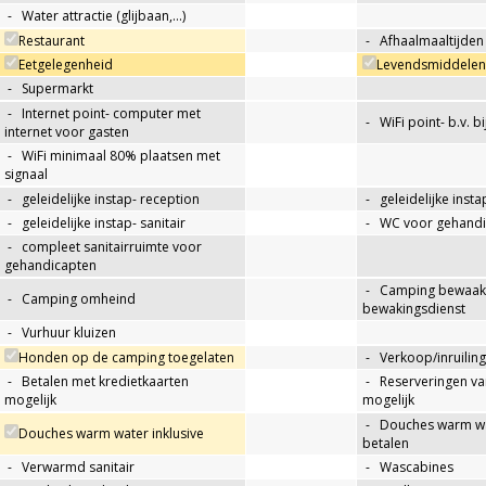
-
Water attractie (glijbaan,…)
Restaurant
-
Afhaalmaaltijden
Eetgelegenheid
Levendsmiddelen 
-
Supermarkt
-
Internet point- computer met
-
WiFi point- b.v. b
internet voor gasten
-
WiFi minimaal 80% plaatsen met
signaal
-
geleidelijke instap- reception
-
geleidelijke insta
-
geleidelijke instap- sanitair
-
WC voor gehandi
-
compleet sanitairruimte voor
gehandicapten
-
Camping bewaakt
-
Camping omheind
bewakingsdienst
-
Vurhuur kluizen
Honden op de camping toegelaten
-
Verkoop/inruiling
-
Betalen met kredietkaarten
-
Reserveringen va
mogelijk
mogelijk
-
Douches warm wat
Douches warm water inklusive
betalen
-
Verwarmd sanitair
-
Wascabines