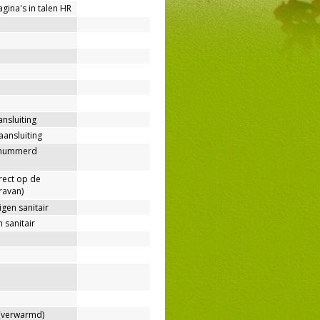
agina's in talen HR
ansluiting
aansluiting
enummerd
rect op de
ravan)
gen sanitair
 sanitair
verwarmd)