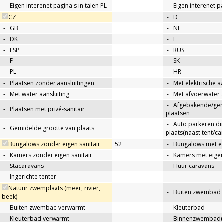
-
Eigen interenet pagina's in talen PL
-
Eigen interenet p
CZ
-
D
-
GB
-
NL
-
DK
-
I
-
ESP
-
RUS
-
F
-
SK
-
PL
-
HR
-
Plaatsen zonder aansluitingen
-
Met elektrische a
-
Met water aansluiting
-
Met afvoerwater 
-
Afgebakende/g
-
Plaatsen met privé-sanitair
plaatsen
-
Auto parkeren di
-
Gemidelde grootte van plaats
plaats(naast tent/ca
Bungalows zonder eigen sanitair
52
-
Bungalows met ei
-
Kamers zonder eigen sanitair
-
Kamers met eigen
-
Stacaravans
-
Huur caravans
-
Ingerichte tenten
Natuur zwemplaats (meer, rivier,
-
Buiten zwembad
beek)
-
Buiten zwembad verwarmt
-
Kleuterbad
-
Kleuterbad verwarmt
-
Binnenzwembad(