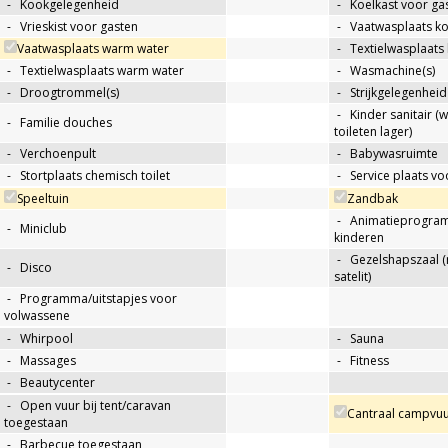
-
Kookgelegenheid
-
Koelkast voor ga
-
Vrieskist voor gasten
-
Vaatwasplaats k
Vaatwasplaats warm water
-
Textielwasplaats
-
Textielwasplaats warm water
-
Wasmachine(s)
-
Droogtrommel(s)
-
Strijkgelegenheid
-
Kinder sanitair (
-
Familie douches
toileten lager)
-
Verchoenpult
-
Babywasruimte
-
Stortplaats chemisch toilet
-
Service plaats v
Speeltuin
Zandbak
-
Animatieprogra
-
Miniclub
kinderen
-
Gezelshapszaal (
-
Disco
satelit)
-
Programma/uitstapjes voor
volwassene
-
Whirpool
-
Sauna
-
Massages
-
Fitness
-
Beautycenter
-
Open vuur bij tent/caravan
Cantraal campvuu
toegestaan
-
Barbecue toegestaan