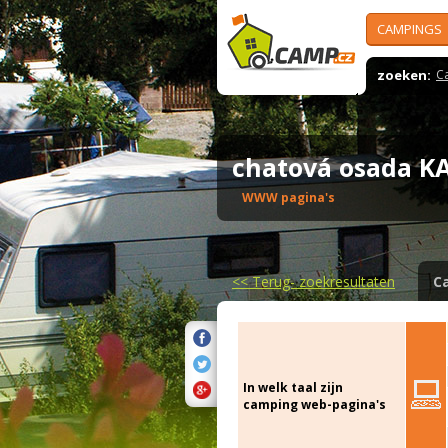
CAMPINGS
zoeken:
C
chatová osada 
WWW pagina's
<<
Terug- zoekresultaten
C
In welk taal zijn
camping web-pagina's