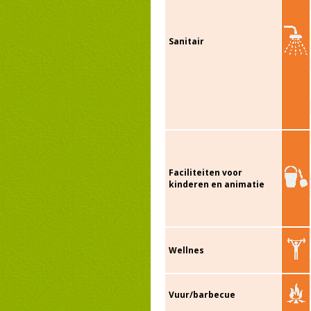
Sanitair
Faciliteiten voor
kinderen en animatie
Wellnes
Vuur/barbecue