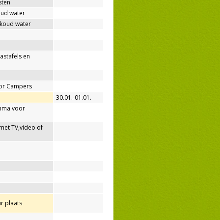
sten
oud water
 koud water
wastafels en
oor Campers
30.01.-01.01.
mma voor
met TV,video of
r plaats