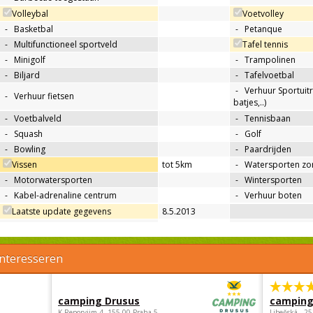
Volleybal
Voetvolley
-
Basketbal
-
Petanque
-
Multifunctioneel sportveld
Tafel tennis
-
Minigolf
-
Trampolinen
-
Biljard
-
Tafelvoetbal
-
Verhuur Sportuitr
-
Verhuur fietsen
batjes,..)
-
Voetbalveld
-
Tennisbaan
-
Squash
-
Golf
-
Bowling
-
Paardrijden
Vissen
tot 5km
-
Watersporten zo
-
Motorwatersporten
-
Wintersporten
-
Kabel-adrenaline centrum
-
Verhuur boten
Laatste update gegevens
8.5.2013
interesseren
camping Drusus
camping
K Reporyjim 4, 155 00 Praha 5 -
Libeňská , 2