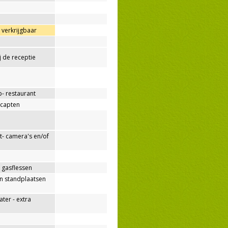
verkrijgbaar
ij de receptie
p- restaurant
capten
- camera's en/of
 gasflessen
n standplaatsen
er - extra