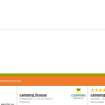
interesseren
camping Drusus
camping
K Reporyjim 4, 155 00 Praha 5 -
Libeňská , 2
Trebonice
Praha-západ
 gericht op