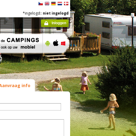
*ingelogd::
niet ingelogd
Inloggen
Aanvraag info