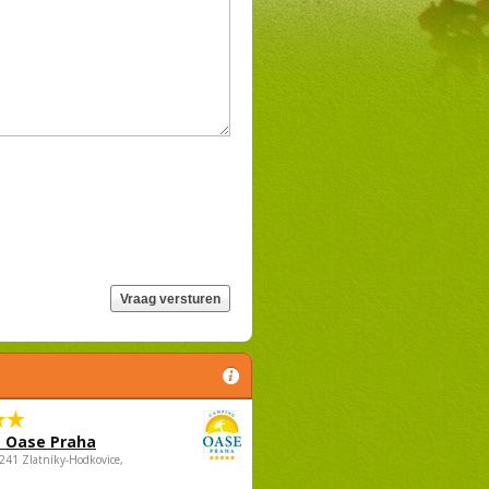
 Oase Praha
5241 Zlatníky-Hodkovice,