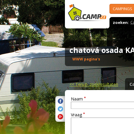
CAMPINGS
zoeken:
C
chatová osada 
WWW pagina's
<<
Terug- zoekresultaten
C
*
Naam
*
Vraag