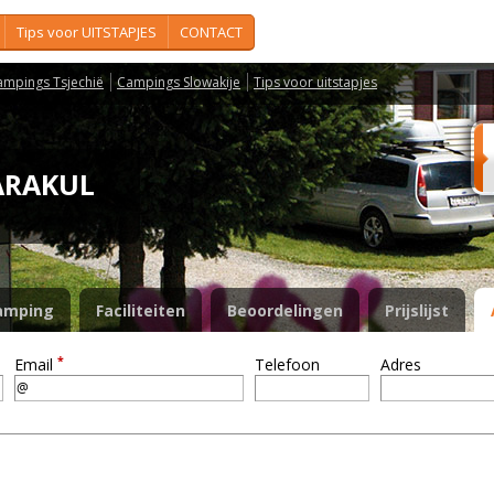
Tips voor UITSTAPJES
CONTACT
ampings Tsjechië
Campings Slowakije
Tips voor uitstapjes
KARAKUL
amping
Faciliteiten
Beoordelingen
Prijslijst
*
Email
Telefoon
Adres