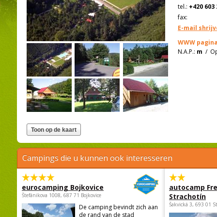
tel.:
+420 603 
fax:
E-mail shrij
WWW pagina
N.A.P.:
m
/
Op
Campings die u kunnen ook interesseren
eurocamping Bojkovice
autocamp Fre
Štefánikova 1008, 687 71 Bojkovice
Strachotín
Šakvická 3, 693 01 S
De camping bevindt zich aan
de rand van de stad