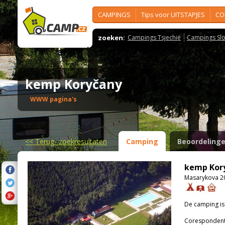
CAMPINGS
Tips voor UITSTAPJES
CO
zoeken:
Campings Tsjechië
Campings Slo
kemp Koryčany
WWW pagina's
<<
Terug- zoekresultaten
Camping
Beoordeling
kemp Kor
Masarykova 20
De camping i
Corespondenti