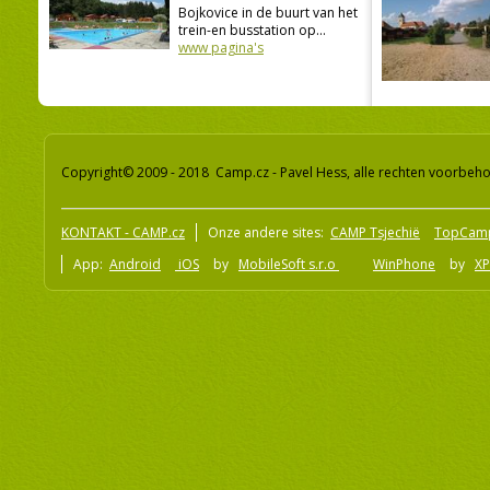
Bojkovice in de buurt van het
trein-en busstation op...
www pagina's
Copyright© 2009 - 2018 Camp.cz - Pavel Hess, alle rechten voorbeh
KONTAKT - CAMP.cz
Onze andere sites:
CAMP Tsjechië
TopCam
App:
Android
iOS
by
MobileSoft s.r.o
WinPhone
by
XP