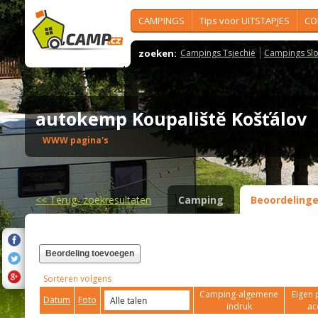
CAMPINGS
Tips voor UITSTAPJES
CO
zoeken:
Campings Tsjechië
Campings Slo
autokemp Koupaliště Košťálov
WWW pagina's
<<
Terug- zoekresultaten
Camping
Beoordeling
Beordeling toevoegen
Sorteren volgens
Camping-algemene
Eigen 
Datum
Foto
indruk
ac