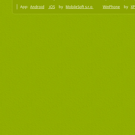
App:
Android
iOS
by
MobileSoft s.r.o
WinPhone
by
XP