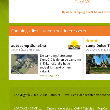
Totaal
0,00
Bij deze camping heeft helaas st
Campings die u kunnen ook interesseren
autocamp Slunečná
camp Dolce T
, 54344 Čistá v Krkonoších
Oblanov 37, 54101 
De camping Autocamp
Slunečná is de enige camping
in Krkonoše, die het u
mogelijk maakt om een
vakant...
www pagina's
Copyright© 2009 - 2018 Camp.cz - Pavel Hess, alle rechten voorbeh
KONTAKT - CAMP.cz
Onze andere sites:
CAMP Tsjechië
TopCam